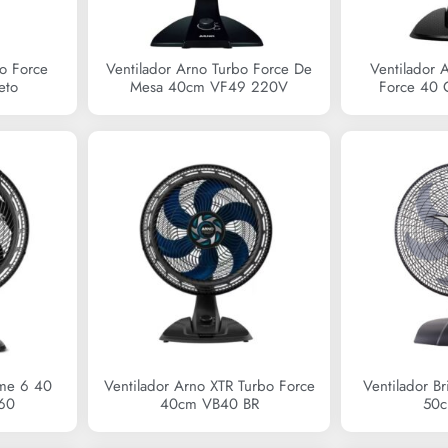
bo Force
Ventilador Arno Turbo Force De
Ventilador A
eto
Mesa 40cm VF49 220V
Force 40 
R$
0,00
eme 6 40
Ventilador Arno XTR Turbo Force
Ventilador B
E60
40cm VB40 BR
50
R$
0,00