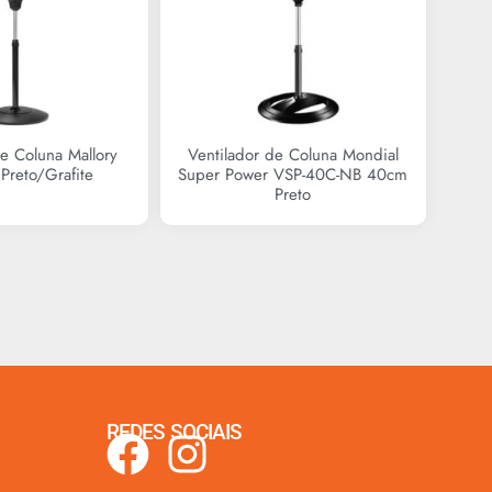
de Coluna Mallory
Ventilador de Coluna Mondial
Preto/Grafite
Super Power VSP-40C-NB 40cm
Preto
R$
0,00
R$
0,00
REDES SOCIAIS