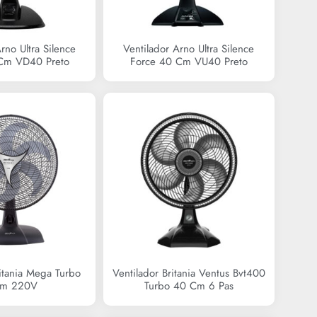
rno Ultra Silence
Ventilador Arno Ultra Silence
Cm VD40 Preto
Force 40 Cm VU40 Preto
R$
349,90
R$
0,00
ritania Mega Turbo
Ventilador Britania Ventus Bvt400
cm 220V
Turbo 40 Cm 6 Pas
R$
279,90
R$
0,00