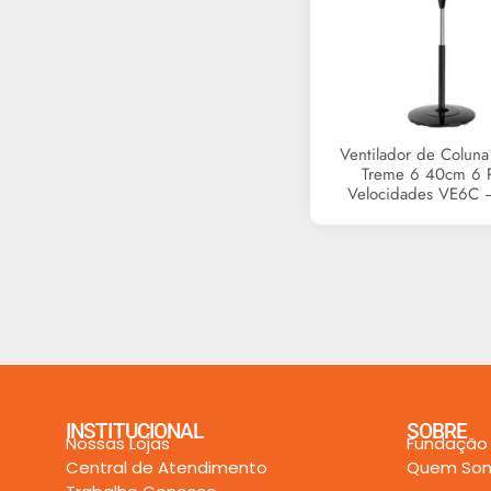
Ventilador de Coluna
Treme 6 40cm 6 
Velocidades VE6C –
R$
0,00
INSTITUCIONAL
SOBRE
Nossas Lojas
Fundação
Central de Atendimento
Quem So