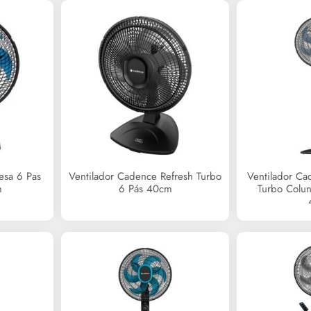
esa 6 Pas
Ventilador Cadence Refresh Turbo
Ventilador Ca
m
6 Pás 40cm
Turbo Colu
R$
0,00