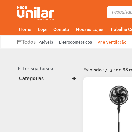
Home
Loja
Contato
Nossas Lojas
Trabalhe 
Todos
Móveis
Eletrodomésticos
Ar e Ventilação
Filtre sua busca:
Exibindo 17–32 de 68 r
Categorias
Climatizadores
Condicionador de AR
Umidificador De Ar
Ventilador de Coluna
Ventilador de Mesa
Ventilador de Parede