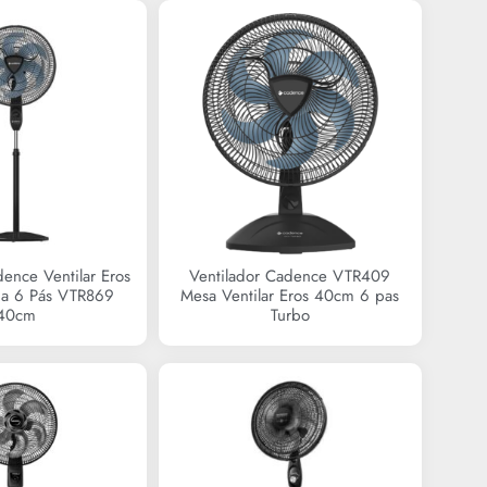
dence Ventilar Eros
Ventilador Cadence VTR409
na 6 Pás VTR869
Mesa Ventilar Eros 40cm 6 pas
40cm
Turbo
R$
0,00
R$
209,90