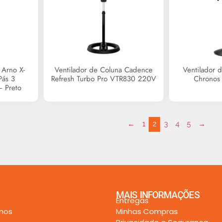
 Arno X-
Ventilador de Coluna Cadence
Ventilador 
Pás 3
Refresh Turbo Pro VTR830 220V
Chronos 
 Preto
R$
0,00
←
1
2
3
4
5
→
MAIS INFORMAÇÕES
Entregas
mos
Minhas Compras