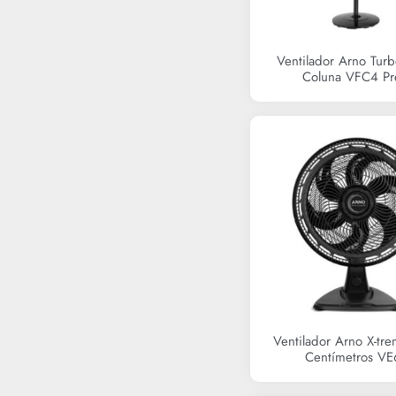
Ventilador Arno Tur
Coluna VFC4 Pr
R$
379,90
Ventilador Arno X-tr
Centímetros V
R$
0,00