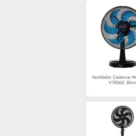
Ventilador Cadence M
VTR560 30c
R$
154,90