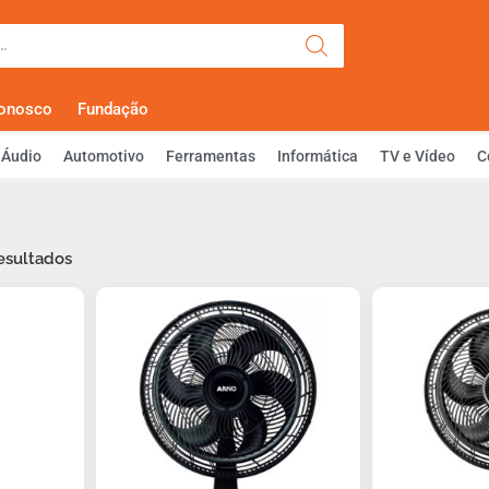
Olá, Faça Lo
Conosco
Fundação
Áudio
Automotivo
Ferramentas
Informática
TV e Vídeo
C
esultados