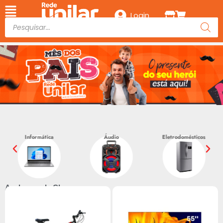
Login
Áudio
Eletrodomésticos
Climatização
Acabaram de Chegar