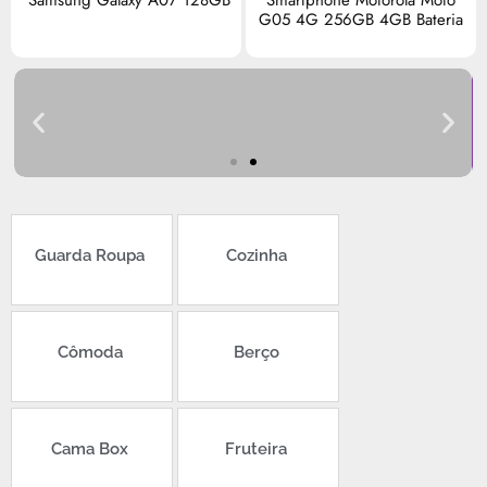
Samsung Galaxy A07 128GB
Smartphone Motorola Moto
G05 4G 256GB 4GB Bateria
R$
0,00
Categoria de móveis
Guarda Roupa
Cozinha
Cômoda
Berço
Cama Box
Fruteira