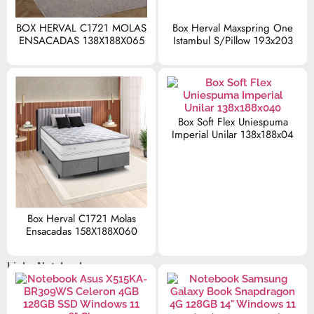
BOX HERVAL C1721 MOLAS
Box Herval Maxspring One
ENSACADAS 138X188X065
Istambul S/Pillow 193x203
R$
0,00
R$
0,00
Box Soft Flex Uniespuma
Imperial Unilar 138x188x04
R$
0,00
Box Herval C1721 Molas
Ensacadas 158X188X060
R$
0,00
Linha Notebooks