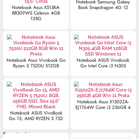
Notebook Samsung Galaxy
Notebook Asus X515KA-
Book Snapdragon 4G 12
BR309WS Celeron 4GB
R$
0,00
128G
R$
0,00
Notebook Asus Vivobook Go
Notebook ASUS Vivobook
Ryzen 5 7520U 512GB
Go Intel Core i3 N305
R$
0,00
R$
0,00
Notebook Asus X1502ZA-
EJ1764W Core i3 256GB 4
Notebook ASUS VivoBook
R$
0,00
Go 15, AMD RYZEN 5 752
R$
0,00
Esporte e Lazer