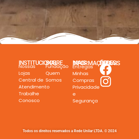
2.064,90
R$
INSTITUCIONAL
SOBRE
MAIS INFORMAÇÕES
REDES SOCIAIS
Nossas
Fundação
Entregas
Lojas
Quem
Minhas
Central de
Somos
Compras
Atendimento
Privacidade
Trabalhe
e
Conosco
Segurança
Todos os direitos reservados a Rede Unilar LTDA. © 2024