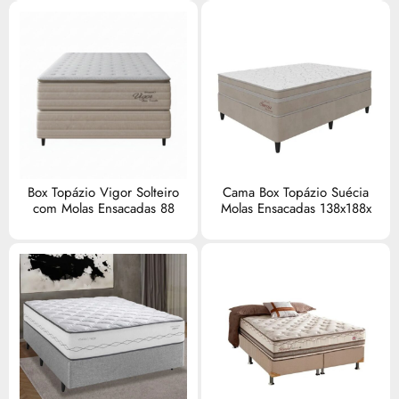
Box Topázio Vigor Solteiro
Cama Box Topázio Suécia
com Molas Ensacadas 88
Molas Ensacadas 138x188x
R$
0,00