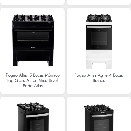
R$
0,00
R$
0,00
Fogão Altas 5 Bocas Mônaco
Fogão Atlas Agile 4 Bocas
Top Glass Automático Bivolt
Branco
Preto Atlas
R$
0,00
R$
0,00