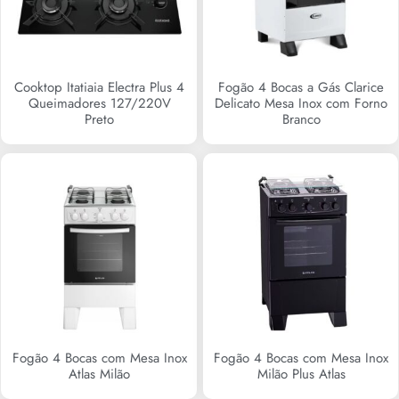
Cooktop Itatiaia Electra Plus 4
Fogão 4 Bocas a Gás Clarice
Queimadores 127/220V
Delicato Mesa Inox com Forno
Preto
Branco
R$
0,00
R$
0,00
Fogão 4 Bocas com Mesa Inox
Fogão 4 Bocas com Mesa Inox
Atlas Milão
Milão Plus Atlas
R$
0,00
R$
0,00