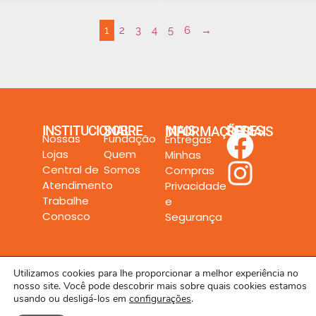
1
2
3
4
5
6
→
INSTITUCIONAL
SOBRE
MAIS INFORMAÇÕES
REDES SOCIAIS
Nossas
Fundação
Entregas
Lojas
Quem
Minhas
Central de
Somos
Compras
Atendimento
Privacidade
Trabalhe
e
Conosco
Segurança
Utilizamos cookies para lhe proporcionar a melhor experiência no
nosso site. Você pode descobrir mais sobre quais cookies estamos
Todos os direitos reservados a Rede Unilar LTDA. © 2024
usando ou desligá-los em
configurações
.