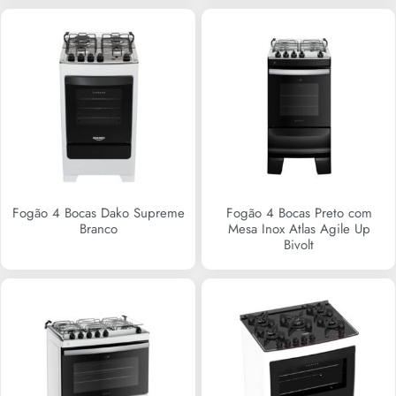
Fogão 4 Bocas Dako Supreme
Fogão 4 Bocas Preto com
Branco
Mesa Inox Atlas Agile Up
Bivolt
R$
0,00
R$
0,00