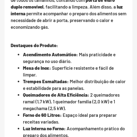
de todos os tamanhos, contando com
porta de vidro
duplo removível
, facilitando a limpeza. Além disso, a
luz
interna
permite acompanhar o preparo dos alimentos sem
necessidade de abrir a porta, preservando o calor e
economizando gás.
Destaques do Produto:
Acendimento Automático:
Mais praticidade e
segurança no uso diário.
Mesa de Inox:
Superfície resistente e fácil de
limpar.
Trempes Esmaltadas:
Melhor distribuição de calor
e estabilidade para as panelas.
Queimadores de Alta Eficiência:
2 queimadores
ramal (1,7 kW), 1 queimador família (2,0 kW) e 1
megachama (2,5 kW).
Forno de 60 Litros:
Espaço ideal para preparar
receitas variadas.
Luz Interna no Forno:
Acompanhamento prático do
preparo dos alimentos.