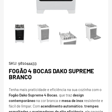
SKU:
981044433
FOGÃO 4 BOCAS DAKO SUPREME
BRANCO
Tenha mais praticidade e eficiência na sua cozinha com o
Fogão Dako Supreme 4 Bocas
, que traz
design
contemporâneo
na cor branca e
mesa de inox
resistente e
fácil de limpar. Com
acendimento automático
,
trempes
esmaltadas
e
queimadores de alta eficiência
, ele garante