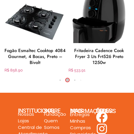
Fogão Esmaltec Cooktop 4084
Fritadeira Cadence Cook
Gourmet, 4 Bocas, Preto –
Fryer 3 Lts Frt526 Preto
Bivolt
1250w
R$
858,90
R$
533,91
INSTITUCIONAL
SOBRE
MAIS INFORMAÇÕES
REDES SOCIAIS
Nossas
Fundação
Entregas
Lojas
Quem
Minhas
Central de
Somos
Compras
Atendimento