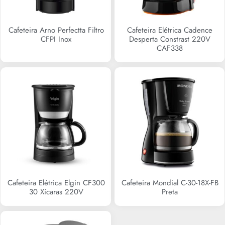
Cafeteira Arno Perfectta Filtro
Cafeteira Elétrica Cadence
CFPI Inox
Desperta Constrast 220V
CAF338
R$
0,00
R$
0,00
Cafeteira Elétrica Elgin CF300
Cafeteira Mondial C-30-18X-FB
30 Xícaras 220V
Preta
R$
0,00
R$
0,00