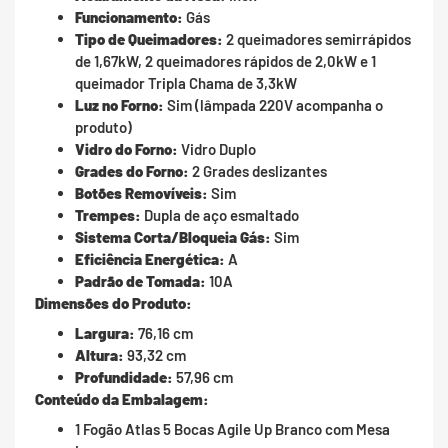
Funcionamento:
Gás
Tipo de Queimadores:
2 queimadores semirrápidos
de 1,67kW, 2 queimadores rápidos de 2,0kW e 1
queimador Tripla Chama de 3,3kW
Luz no Forno:
Sim (lâmpada 220V acompanha o
produto)
Vidro do Forno:
Vidro Duplo
Grades do Forno:
2 Grades deslizantes
Botões Removíveis:
Sim
Trempes:
Dupla de aço esmaltado
Sistema Corta/Bloqueia Gás:
Sim
Eficiência Energética:
A
Padrão de Tomada:
10A
Dimensões do Produto:
Largura:
76,16 cm
Altura:
93,32 cm
Profundidade:
57,96 cm
Conteúdo da Embalagem:
1 Fogão Atlas 5 Bocas Agile Up Branco com Mesa