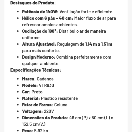
Destaques do Produto:
Potência de 140W:
Ventilação forte e eficiente.
Hélice com 6 pás – 40 cm:
Maior fluxo de ar para
refrescar amplos ambientes.
Oscilação de 180°:
Distribui o ar de maneira
uniforme.
Altura Ajustável:
Regulagem de
1,14 m a 1,51 m
para mais conforto.
Design Moderno:
Combina perfeitamente com
qualquer ambiente.
Especificações Técnicas:
Marca:
Cadence
Modelo:
VTR830
Cor:
Preto
Material:
Plástico resistente
Fator de Forma:
Coluna
Voltagem:
220V
Dimensões do Produto:
46 cm (P) x 50 cm (L) x
152,5 cm (A)
Peso:
5,92 kg