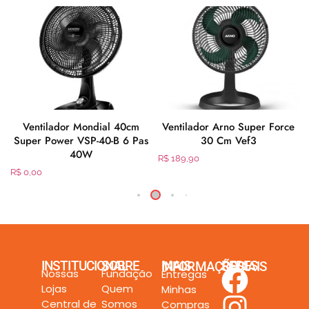
Ventilador Mondial 40cm
Ventilador Arno Super Force
Super Power VSP-40-B 6 Pas
30 Cm Vef3
40W
R$
189,90
R$
0,00
INSTITUCIONAL
SOBRE
MAIS INFORMAÇÕES
REDES SOCIAIS
Nossas
Fundação
Entregas
Lojas
Quem
Minhas
Central de
Somos
Compras