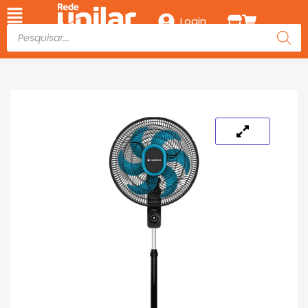
Login