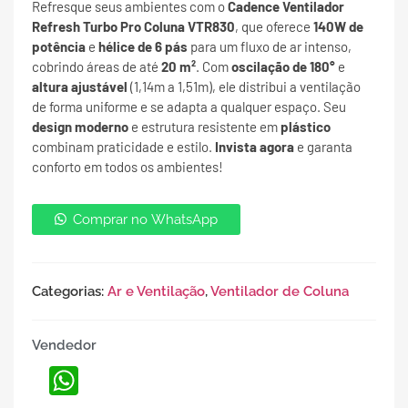
Refresque seus ambientes com o
Cadence Ventilador
Refresh Turbo Pro Coluna VTR830
, que oferece
140W de
potência
e
hélice de 6 pás
para um fluxo de ar intenso,
cobrindo áreas de até
20 m²
. Com
oscilação de 180°
e
altura ajustável
(1,14m a 1,51m), ele distribui a ventilação
de forma uniforme e se adapta a qualquer espaço. Seu
design moderno
e estrutura resistente em
plástico
combinam praticidade e estilo.
Invista agora
e garanta
conforto em todos os ambientes!
Comprar no WhatsApp
Categorias:
Ar e Ventilação
,
Ventilador de Coluna
Vendedor
WhatsApp