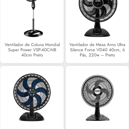
Ventilador de Coluna Mondial
Ventilador de Mesa Arno Ultra
Super Power VSP-40C-NB
Silence Force VD40 40cm, 6
40cm Preto
Pás, 220w – Preto
R$
0,00
R$
349,90