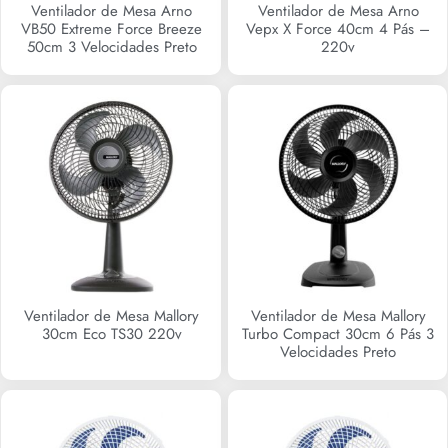
Ventilador de Mesa Arno
Ventilador de Mesa Arno
VB50 Extreme Force Breeze
Vepx X Force 40cm 4 Pás –
50cm 3 Velocidades Preto
220v
R$
0,00
R$
229,90
Ventilador de Mesa Mallory
Ventilador de Mesa Mallory
30cm Eco TS30 220v
Turbo Compact 30cm 6 Pás 3
Velocidades Preto
R$
149,90
R$
0,00