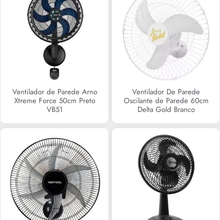
Ventilador de Parede Arno
Ventilador De Parede
Xtreme Force 50cm Preto
Oscilante de Parede 60cm
VB51
Delta Gold Branco
R$
0,00
R$
0,00