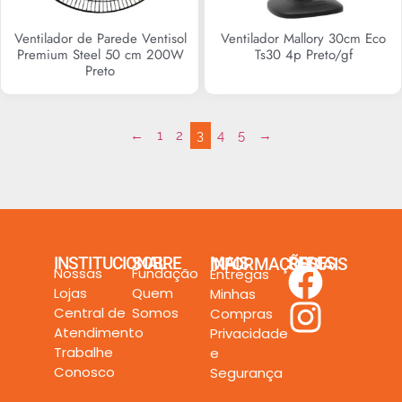
Ventilador de Parede Ventisol
Ventilador Mallory 30cm Eco
Premium Steel 50 cm 200W
Ts30 4p Preto/gf
Preto
R$
149,90
←
1
2
3
4
5
→
INSTITUCIONAL
SOBRE
MAIS INFORMAÇÕES
REDES SOCIAIS
Nossas
Fundação
Entregas
Lojas
Quem
Minhas
Central de
Somos
Compras
Atendimento
Privacidade
Trabalhe
e
Conosco
Segurança