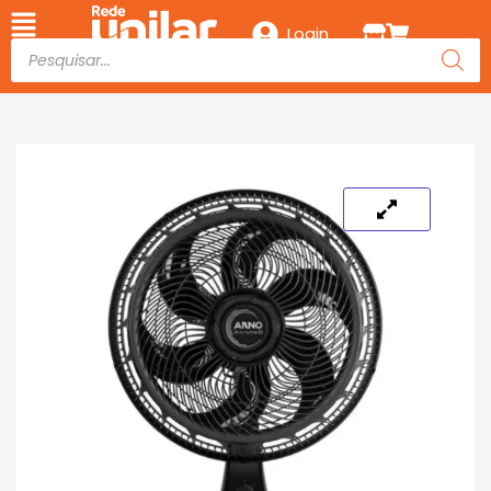
Login