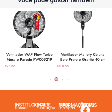
Você pode gostar também
Ventilador WAP Flow Turbo
Ventilador Mallory Coluna
Mesa e Parede FW009219
Eolo Preto e Grafite 40 cm
R$
0,00
R$
0,00
INSTITUCIONAL
SOBRE
MAIS INFORMAÇÕES
REDES SOCIAIS
Nossas
Fundação
Entregas