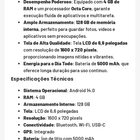
Desempenho Poderoso
: Equipado com
4 GB de
RAM
e um processador
Octa Core
, garante
execução fluida de aplicativos e multitarefa.
Amplo Armazenamento
:
128 GB de memória
interna
, perfeito para guardar fotos, vídeos e
aplicativos sem preocupações.
Tela de Alta Qualidade
: Tela
LCD de 6,6 polegadas
com resolução de
1600 x 720 pixels
,
proporcionando imagens nítidas e vibrantes.
Energia para o Dia Todo
: Bateria de
5000 mAh
, que
oferece longa duração para uso contínuo.
Especificações Técnicas
Sistema Operacional
: Android 14.0
RAM
: 4 GB
Armazenamento Interno
: 128 GB
Tela
: LCD de 6,6 polegadas
Resolução
: 1600 x 720 pixels
Conectividade
: Bluetooth, Wi-Fi, USB-C
GPS
: Integrado
Bateria
: Íon de lítio com 5000 mAh