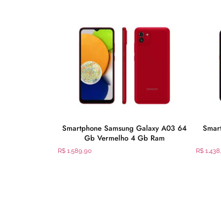
 Galaxy A14
Smartphone Samsung Galaxy A03 64
Smar
reto
Gb Vermelho 4 Gb Ram
R$
1.589,90
R$
1.438