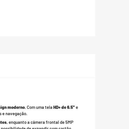
sign moderno
. Com uma tela
HD+ de 6.5″
e
os e navegação.
ntes
, enquanto a câmera frontal de 5MP
 possibilidade de expandir com cartão