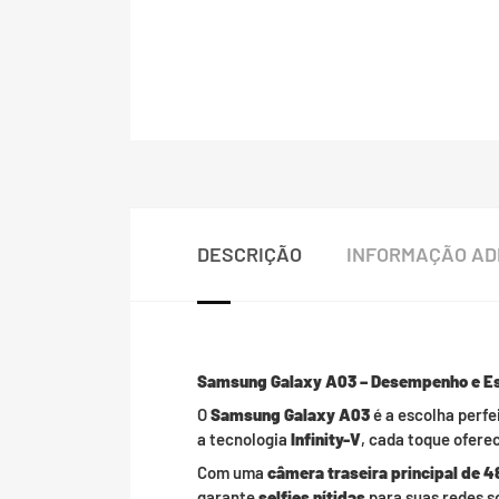
DESCRIÇÃO
INFORMAÇÃO AD
Samsung Galaxy A03 – Desempenho e Es
O
Samsung Galaxy A03
é a escolha perf
a tecnologia
Infinity-V
, cada toque ofere
Com uma
câmera traseira principal de 
garante
selfies nítidas
para suas redes s