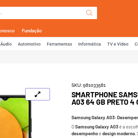
Olá, Faça Lo
Conosco
Fundação
Áudio
Automotivo
Ferramentas
Informática
TV e Vídeo
C
SKU:
981033581
SMARTPHONE SAMS
A03 64 GB PRETO 4
Samsung Galaxy A03: Desempenh
O
Samsung Galaxy A03
é a escol
desempenho
e
design moderno
.