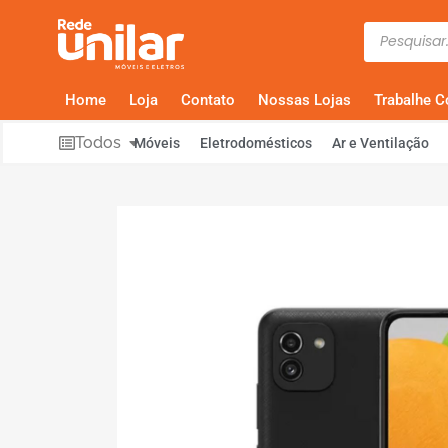
Home
Loja
Contato
Nossas Lojas
Trabalhe 
Todos
Móveis
Eletrodomésticos
Ar e Ventilação