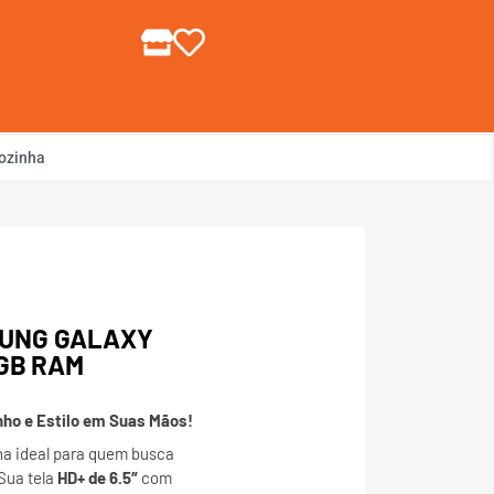
gin ou Cadastre-se
ozinha
UNG GALAXY
 GB RAM
o e Estilo em Suas Mãos!
ha ideal para quem busca
 Sua tela
HD+ de 6.5″
com