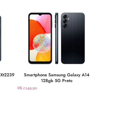
 Xt2239
Smartphone Samsung Galaxy A14
Smartphone S
128gb 5G Preto
Gb Ver
R$
2.149,90
R$
1.589,90