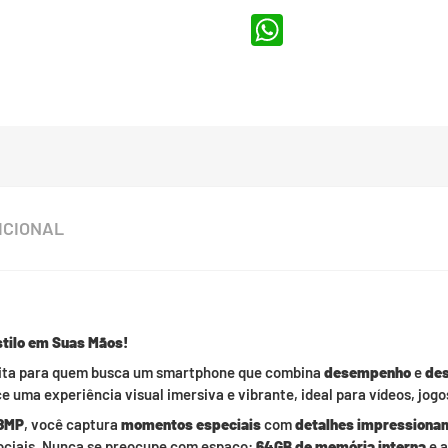
WhatsApp
ICIONAL
tilo em Suas Mãos!
eita para quem busca um smartphone que combina
desempenho
e
de
ce uma experiência visual imersiva e vibrante, ideal para vídeos, jog
48MP
, você captura
momentos especiais
com
detalhes impressiona
ociais. Nunca se preocupe com espaço:
64GB de memória interna
e a