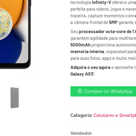
tecnologia
Infinity-V
oferece uma 
perfeita para vídeos, jogos e na
traseira, capture momentos com
a câmera frontal de
5MP
garante s
Seu
processador octa-core de 1
garantem agilidade para multitar
5000mAh
proporciona autonomia
memória interna
, expansível par
para suas fotos, apps e muito mai
Adquira o seu agora
e aproveite 
Galaxy A03
!
Comprar no WhatsApp
Categoria:
Celulares e Smart
Vendedor