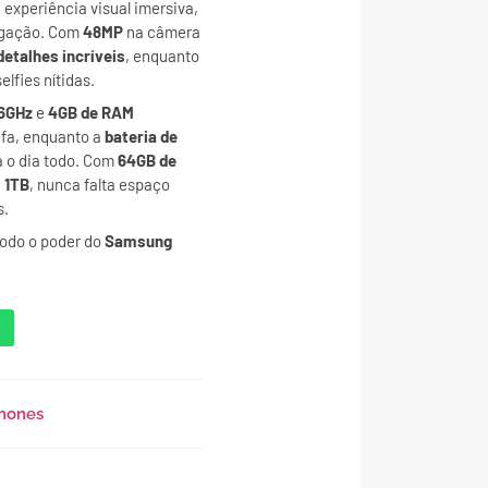
experiência visual imersiva,
vegação. Com
48MP
na câmera
detalhes incríveis
, enquanto
elfies nítidas.
.6GHz
e
4GB de RAM
efa, enquanto a
bateria de
 o dia todo. Com
64GB de
a
1TB
, nunca falta espaço
s.
todo o poder do
Samsung
phones