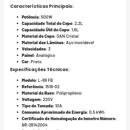
Características Principais:
Potência
: 500W
Capacidade Total do Copo
: 2,2L
Capacidade Útil do Copo
: 1,6L
Material do Copo
: SAN Cristal
Material das Lâminas
: Aço inoxidável
Velocidades
: 3
Painel
: Analógico
Cor
: Preto
Especificações Técnicas:
Modelo
: L-99 FB
Referência
: 1518-02
Material da Base
: Polipropileno
Voltagem
: 220V
Tipo de Tomada
: 10A
Consumo Aproximado de Energia
: 0,5 kWh
Certificado de Homologação do Inmetro Número
:
BR-26142004