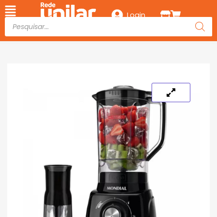
Login