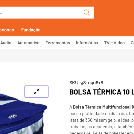
Olá, Faça Lo
Conosco
Fundação
Áudio
Automotivo
Ferramentas
Informática
TV e Vídeo
C
SKU:
981040818
BOLSA TÉRMICA 10 
A
Bolsa Térmica Multifuncional 
busca praticidade no dia a dia. C
latas de 350 ml sem gelo, é ideal 
trabalho, ou academia, e também
nécessaire. Feita de poliéster em 