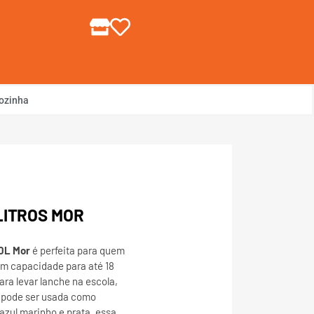
gin ou Cadastre-se
ozinha
LITROS MOR
10L Mor
é perfeita para quem
om capacidade para até 18
para levar lanche na escola,
 pode ser usada como
azul marinho e prata, essa