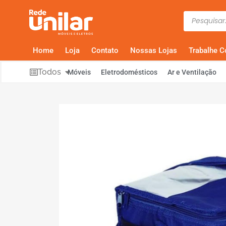
Home
Loja
Contato
Nossas Lojas
Trabalhe 
Todos
Móveis
Eletrodomésticos
Ar e Ventilação