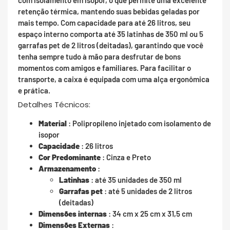
com isolamento em isopor, o que permite uma excelente
retenção térmica, mantendo suas bebidas geladas por
mais tempo. Com capacidade para até 26 litros, seu
espaço interno comporta até 35 latinhas de 350 ml ou 5
garrafas pet de 2 litros (deitadas), garantindo que você
tenha sempre tudo à mão para desfrutar de bons
momentos com amigos e familiares. Para facilitar o
transporte, a caixa é equipada com uma alça ergonômica
e prática.
Detalhes Técnicos:
Material
: Polipropileno injetado com isolamento de
isopor
Capacidade
: 26 litros
Cor Predominante
: Cinza e Preto
Armazenamento
:
Latinhas
: até 35 unidades de 350 ml
Garrafas pet
: até 5 unidades de 2 litros
(deitadas)
Dimensões internas
: 34 cm x 25 cm x 31,5 cm
Dimensões Externas
: