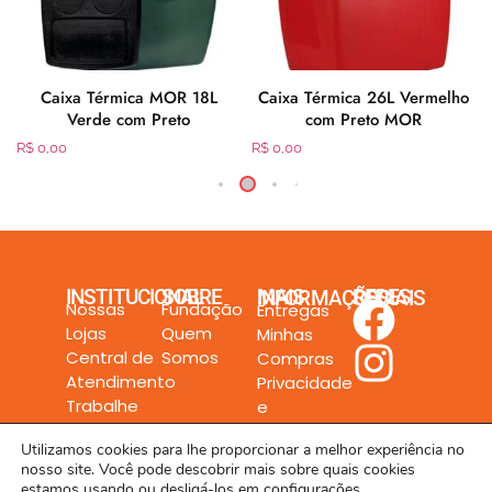
l
Caixa Térmica MOR 18L
Caixa Térmica 26L Vermelho
Verde com Preto
com Preto MOR
R$
0,00
R$
0,00
INSTITUCIONAL
SOBRE
MAIS INFORMAÇÕES
REDES SOCIAIS
Nossas
Fundação
Entregas
Lojas
Quem
Minhas
Central de
Somos
Compras
Atendimento
Privacidade
Trabalhe
e
Conosco
Segurança
Utilizamos cookies para lhe proporcionar a melhor experiência no
nosso site. Você pode descobrir mais sobre quais cookies
estamos usando ou desligá-los em
configurações
.