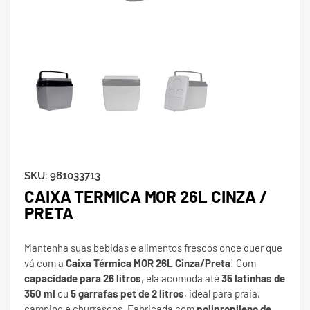
SKU:
981033713
CAIXA TERMICA MOR 26L CINZA /
PRETA
Mantenha suas bebidas e alimentos frescos onde quer que
vá com a
Caixa Térmica MOR 26L Cinza/Preta
! Com
capacidade para 26 litros
, ela acomoda até
35 latinhas de
350 ml
ou
5 garrafas pet de 2 litros
, ideal para praia,
camping e churrascos. Fabricada com
polipropileno de