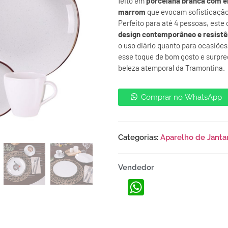
feito em
porcelana branca com e
marrom
que evocam sofisticação
Perfeito para até 4 pessoas, este
design contemporâneo e resistê
o uso diário quanto para ocasiões
esse toque de bom gosto e surpr
beleza atemporal da Tramontina.
Comprar no WhatsApp
Categorias:
Aparelho de Janta
Vendedor
WhatsApp