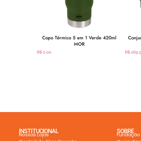
t Plus 5 Peças
Copo Térmico 5 em 1 Verde 420ml
Conju
ox
MOR
R$
0,00
R$
269,
INSTITUCIONAL
SOBRE
Nossas Lojas
Fundação