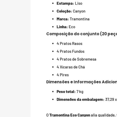
Estampa:
Liso
Coleção:
Canyon
Marca:
Tramontina
Linha:
Eco
Composição do conjunto (20 peç
4 Pratos Rasos
4 Pratos Fundos
4 Pratos de Sobremesa
4 Xícaras de Chá
4 Pires
Dimensões e Informações Adicion
Peso total:
7 kg
Dimensões da embalagem:
37,29 x
O
Tramontina Eco Canyon
alia qualidade,