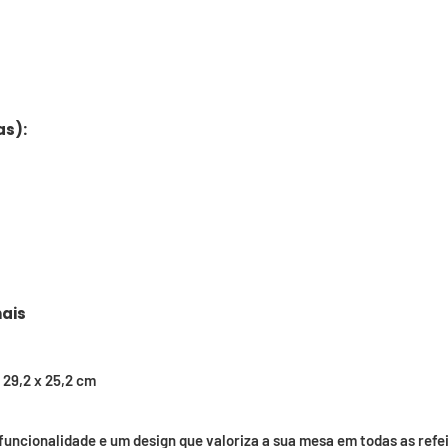
as):
ais
 29,2 x 25,2 cm
 funcionalidade e um design que valoriza a sua mesa em todas as refei