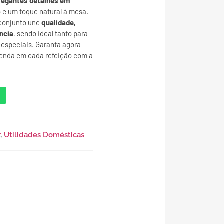
legantes detalhes em
 e um toque natural à mesa.
 conjunto une
qualidade,
ncia
, sendo ideal tanto para
 especiais. Garanta agora
eenda em cada refeição com a
r
,
Utilidades Domésticas