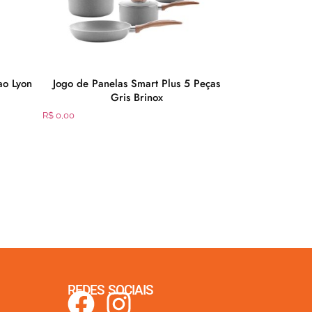
ao Lyon
Jogo de Panelas Smart Plus 5 Peças
Copo Térmic
Gris Brinox
R$
0,00
R$
0,00
REDES SOCIAIS