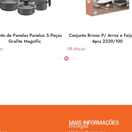
nto de Panelas Panelux 5 Peças
Conjunto Brinox P/ Arroz e Feij
Grafite Magnific
4pcs 2339/100
90
R$
289,90
MAIS INFORMAÇÕES
Entregas