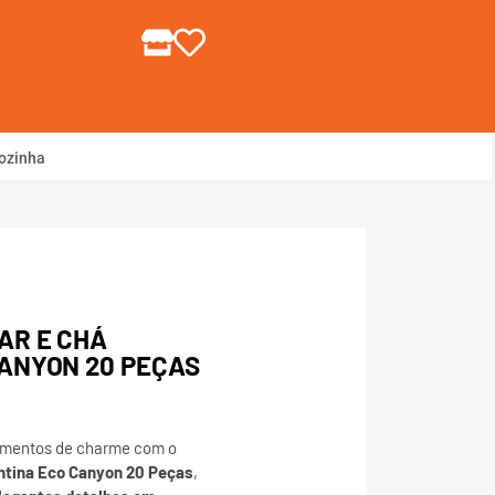
gin ou Cadastre-se
ozinha
AR E CHÁ
ANYON 20 PEÇAS
omentos de charme com o
ntina Eco Canyon 20 Peças
,