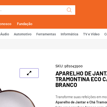
Olá, Faça Lo
Conosco
Fundação
Áudio
Automotivo
Ferramentas
Informática
TV e Vídeo
C
SKU:
981043900
APARELHO DE JANT
TRAMONTINA ECO C
BRANCO
Transforme suas refeições em m
Aparelho de Jantar e Chá Tramo