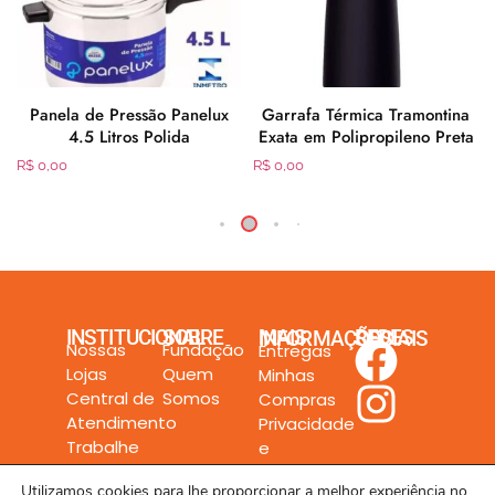
Panela de Pressão Panelux
Garrafa Térmica Tramontina
4.5 Litros Polida
Exata em Polipropileno Preta
R$
0,00
R$
0,00
INSTITUCIONAL
SOBRE
MAIS INFORMAÇÕES
REDES SOCIAIS
Nossas
Fundação
Entregas
Lojas
Quem
Minhas
Central de
Somos
Compras
Atendimento
Privacidade
Trabalhe
e
Conosco
Segurança
Utilizamos cookies para lhe proporcionar a melhor experiência no