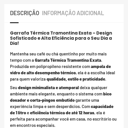
DESCRIÇÃO
INFORMAÇÃO ADICIONAL
Garrafa Térmica Tramontina Exata – Design
Sofisticado e Alta Eficiência para o Seu Dia a
Dia!
Mantenha seu café ou chá quentinho por muito mais
tempo com a
Garrafa Térmica Tramontina Exata
.
Produzida em polipropileno resistente com
ampola de
vidro de alto desempenho térmico
, ela é a escolha ideal
para quem valoriza
qualidade, estilo e praticidade
.
Seu
design minimalista e atemporal
deixa qualquer
ambiente mais elegante, enquanto o sistema com
bico
dosador e corta-pingos embutido
garante uma
experiência limpa e sem desperdícios. Com
capacidade
de 1 litro
e
eficiência térmica de até 12 horas
, ela é
perfeita para acompanhar você em casa, no escritório ou
em encontros especiais.