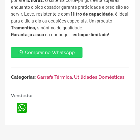
por até
12 horas
. O sistema corta-pingos evita sujeiras,
enquanto o bico dosador garante praticidade e precisão ao
servir. Leve, resistente e com
1 litro de capacidade
, é ideal
para o dia a dia ou ocasiões especiais. Um produto
Tramontina
, sinônimo de qualidade.
Garanta já a sua
na cor bege –
estoque limitado!
Comprar no WhatsApp
Categorias:
Garrafa Térmica
,
Utilidades Domésticas
Vendedor
WhatsApp