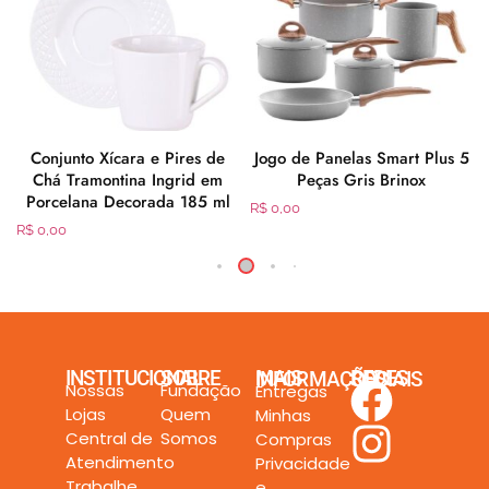
Conjunto Xícara e Pires de
Jogo de Panelas Smart Plus 5
Chá Tramontina Ingrid em
Peças Gris Brinox
Porcelana Decorada 185 ml
R$
0,00
R$
0,00
INSTITUCIONAL
SOBRE
MAIS INFORMAÇÕES
REDES SOCIAIS
Nossas
Fundação
Entregas
Lojas
Quem
Minhas
Central de
Somos
Compras
Atendimento
Privacidade
Trabalhe
e