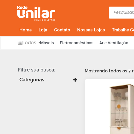
Home
Loja
Contato
Nossas Lojas
Trabalhe 
Todos
Móveis
Eletrodomésticos
Ar e Ventilação
Filtre sua busca:
Mostrando todos os 7 
Categorias
Cristaleira