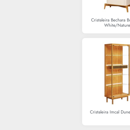
Cristaleira Bechara Bu
White/Natur
R$
0,00
Cristaleira Imcal Dun