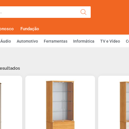
Olá, Faça Lo
Conosco
Fundação
Áudio
Automotivo
Ferramentas
Informática
TV e Vídeo
C
resultados