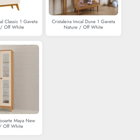
cal Classic 1 Gaveta
Cristaleira Imcal Dune 1 Gaveta
/ Off White
Nature / Off White
Tuboarte Maya New
 / Off White
R$
0,00