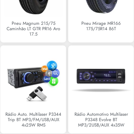
Pneu Magnum 215/75
Pneu Mirage MR166
Caminhão LT GTR PR16 Aro
175/75R14 86T
17.5
R$
0,00
Rádio Auto. Multilaser P3344
Rádio Automotivo Multilaser
Trip BT MP3/FM/USB/AUX
P3348 Evolve BT
4x25W RMS
MP3/2USB/AUX 4x35W
R$
0,00
R$
0,00