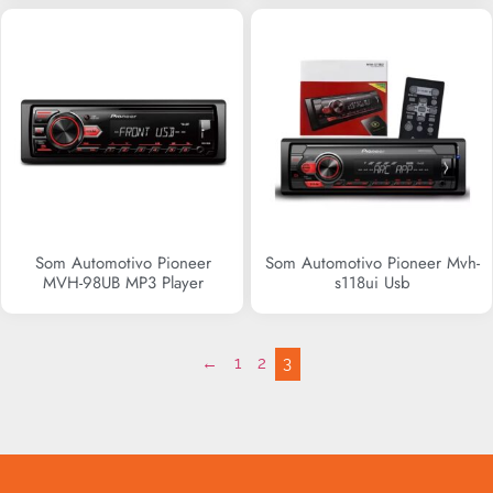
Som Automotivo Pioneer
Som Automotivo Pioneer Mvh-
MVH-98UB MP3 Player
s118ui Usb
R$
439,90
R$
0,00
←
1
2
3