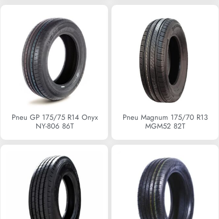
Pneu GP 175/75 R14 Onyx
Pneu Magnum 175/70 R13
NY-806 86T
MGM52 82T
R$
0,00
R$
0,00