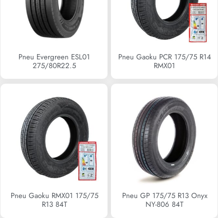
Pneu Evergreen ESL01
Pneu Gaoku PCR 175/75 R14
275/80R22.5
RMX01
Pneu Gaoku RMX01 175/75
Pneu GP 175/75 R13 Onyx
R13 84T
NY-806 84T
R$
0,00