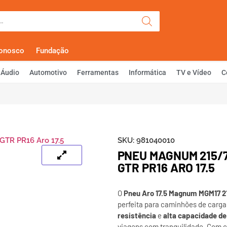
Olá, Faça Lo
Conosco
Fundação
Áudio
Automotivo
Ferramentas
Informática
TV e Vídeo
C
SKU:
981040010
PNEU MAGNUM 215/
GTR PR16 ARO 17.5
O
Pneu Aro 17.5 Magnum MGM17 21
perfeita para caminhões de carga
resistência
e
alta capacidade de
viagens com tranquilidade. Com c