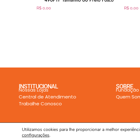
B/AUX 4x35W
490PTF Tamanho 60 Preto Fosco
R$
0,00
R$
0,00
INSTITUCIONAL
SOBRE
Nossas Lojas
Fundação
Central de Atendimento
Quem So
Trabalhe Conosco
Utilizamos cookies para lhe proporcionar a melhor experiên
configurações
.