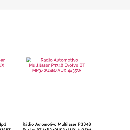
Mp3
Rádio Automotivo Multilaser P3348
Capacete Prot