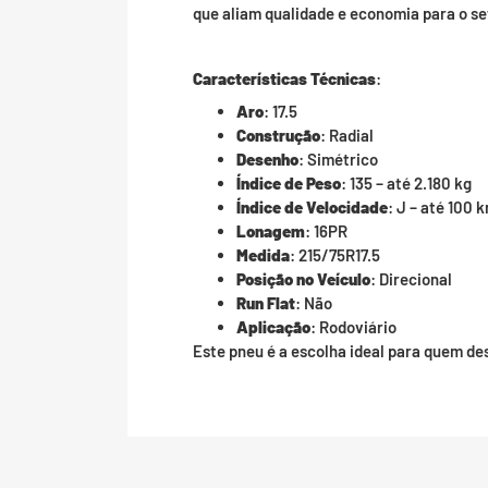
que aliam qualidade e economia para o se
Características Técnicas
:
Aro
: 17.5
Construção
: Radial
Desenho
: Simétrico
Índice de Peso
: 135 – até 2.180 kg
Índice de Velocidade
: J – até 100 
Lonagem
: 16PR
Medida
: 215/75R17.5
Posição no Veículo
: Direcional
Run Flat
: Não
Aplicação
: Rodoviário
Este pneu é a escolha ideal para quem des