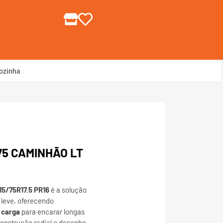
gin ou Cadastre-se
ozinha
75 CAMINHÃO LT
5/75R17.5 PR16
é a solução
 leve, oferecendo
 carga
para encarar longas
onstrução radial e desenho