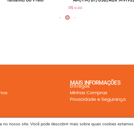
Tamanho 60 Preto
AM/FM/BT/USB/AUX MVH-S
R$
0,00
MAIS INFORMAÇÕES
Entregas
mos
Minhas Compras
Privacidade e Segurança
cia no nosso site. Você pode descobrir mais sobre quais cookies estamo
Todos os direitos reservados a Rede Unilar LTDA. © 2024