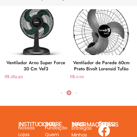
Ventilador Arno Super Force
Ventilador de Parede 60cm
30 Cm Vef3
Preto Bivolt Lorensid Tufão
R$
189,90
R$
0,00
INSTITUCIONAL
SOBRE
MAIS INFORMAÇÕES
REDES SOCIAIS
Nossas
Fundação
Entregas
Lojas
Quem
Minhas