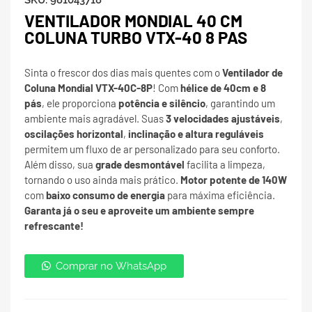
SKU:
981043718
VENTILADOR MONDIAL 40 CM
COLUNA TURBO VTX-40 8 PAS
Sinta o frescor dos dias mais quentes com o
Ventilador de
Coluna Mondial VTX-40C-8P
! Com
hélice de 40cm e 8
pás
, ele proporciona
potência e silêncio
, garantindo um
ambiente mais agradável. Suas
3 velocidades ajustáveis
,
oscilações horizontal
,
inclinação e altura reguláveis
permitem um fluxo de ar personalizado para seu conforto.
Além disso, sua
grade desmontável
facilita a limpeza,
tornando o uso ainda mais prático.
Motor potente de 140W
com
baixo consumo de energia
para máxima eficiência.
Garanta já o seu e aproveite um ambiente sempre
refrescante!
Comprar no WhatsApp