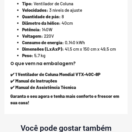
Tipo:
Ventilador de Coluna
Velocidades:
3 níveis de ajuste
Quantidade de pás:
8
Diâmetro da hélice:
40cm
Potência:
140W
Voltagem:
220V
Consumo de energia:
0,140 kWh
Dimensões (LxAxP):
41,5 cm x 150 cm x 49,5 cm
Peso:
5,7 kg
O que vem na embalagem?
✔️
1 Ventilador de Coluna Mondial VTX-40C-8P
✔️
Manual de Instruções
✔️
Manual de Assistência Técnica
Garanta o seu agora e tenha mais conforto e frescor em
sua casa!
Você pode gostar também