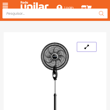
Login