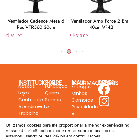
Ventilador Cadence Mesa 6
Ventilador Arno Force 2 Em 1
Pas VTR560 30cm
40cm VF42
R$
154,90
R$
319,90
INSTITUCIONAL
SOBRE
MAIS INFORMAÇÕES
REDES SOCIAIS
Nossas
Fundação
Entregas
Lojas
Quem
Minhas
Central de
Somos
Compras
Atendimento
Privacidade
Trabalhe
e
Conosco
Segurança
Utilizamos cookies para lhe proporcionar a melhor experiência no
nosso site. Você pode descobrir mais sobre quais cookies
estamos usando ou desligá-los em
configurações
.