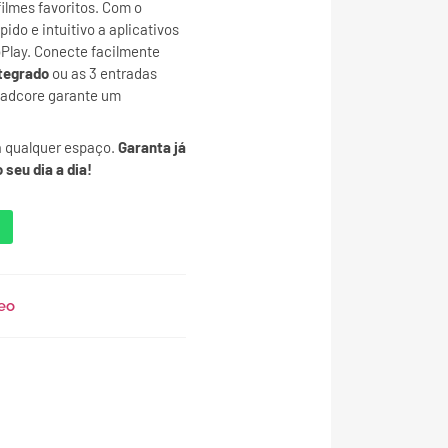
filmes favoritos. Com o
ido e intuitivo a aplicativos
oPlay. Conecte facilmente
ntegrado
ou as 3 entradas
uadcore garante um
a qualquer espaço.
Garanta já
 seu dia a dia!
eo