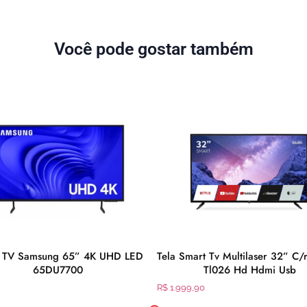
Você pode gostar também
 TV Samsung 65” 4K UHD LED
Tela Smart Tv Multilaser 32” C/
65DU7700
Tl026 Hd Hdmi Usb
R$
1.999,90