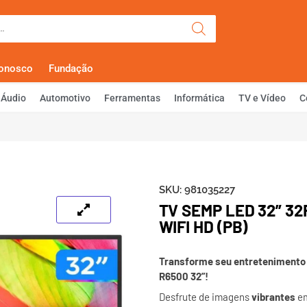
Olá, Faça Lo
Conosco
Fundação
Áudio
Automotivo
Ferramentas
Informática
TV e Vídeo
C
SKU:
981035227
TV SEMP LED 32” 3
WIFI HD (PB)
Transforme seu entretenimento
R6500 32”!
Desfrute de imagens
vibrantes
em