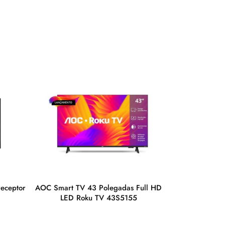
receptor
AOC Smart TV 43 Polegadas Full HD
Smart TV AOC 
LED Roku TV 43S5155
42S504
R$
0,00