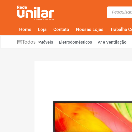
Home
Loja
Contato
Nossas Lojas
Trabalhe 
Todos
Móveis
Eletrodomésticos
Ar e Ventilação