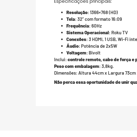
Especificações principais:
Resolução
: 1366×768 (HD)
Tela
: 32” com formato 16:09
Frequência
: 60Hz
Sistema Operacional
: Roku TV
Conexões
: 3 HDMI, 1 USB, Wi-Fi in
Áudio
: Potência de 2x5W
Voltagem
: Bivolt
Inclui:
controle remoto, cabo de força e 
Peso com embalagem
: 3,8kg.
Dimensões: Altura 44cm x Largura 73cm 
Não perca essa oportunidade de unir qua