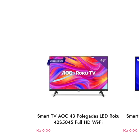
gadas Full HD
Smart TV AOC 43 Polegadas LED Roku
Smart
43S5155
42S5045 Full HD Wi-Fi
R$
0,00
R$
0,00