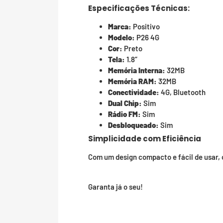
Especificações Técnicas:
Marca:
Positivo
Modelo:
P26 4G
Cor:
Preto
Tela:
1.8”
Memória Interna:
32MB
Memória RAM:
32MB
Conectividade:
4G, Bluetooth
Dual Chip:
Sim
Rádio FM:
Sim
Desbloqueado:
Sim
Simplicidade com Eficiência
Com um design compacto e fácil de usar,
Garanta já o seu!