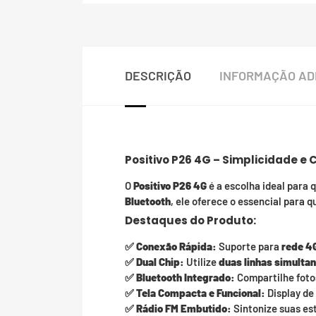
DESCRIÇÃO
INFORMAÇÃO AD
Positivo P26 4G – Simplicidade e 
O
Positivo P26 4G
é a escolha ideal para
Bluetooth
, ele oferece o essencial par
Destaques do Produto:
✅
Conexão Rápida:
Suporte para
rede 4
✅
Dual Chip:
Utilize
duas linhas simult
✅
Bluetooth Integrado:
Compartilhe fotos
✅
Tela Compacta e Funcional:
Display de
✅
Rádio FM Embutido:
Sintonize suas es