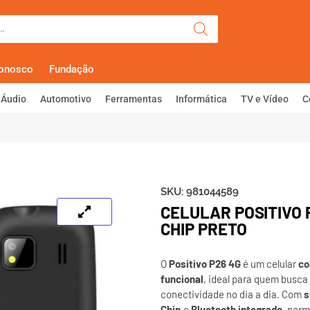
Olá, Faça Lo
Conosco
Fundação
Áudio
Automotivo
Ferramentas
Informática
TV e Vídeo
C
SKU:
981044589
CELULAR POSITIVO 
CHIP PRETO
O
Positivo P26 4G
é um celular
co
funcional
, ideal para quem busca
conectividade no dia a dia. Com
s
Chip
e
Bluetooth integrado
, perm