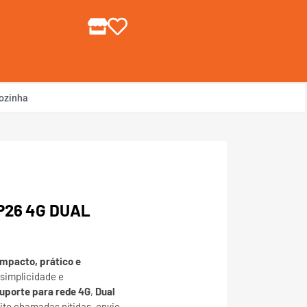
gin ou Cadastre-se
ozinha
P26 4G DUAL
mpacto, prático e
 simplicidade e
uporte para rede 4G
,
Dual
ite chamadas nítidas, envio