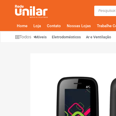
Home
Loja
Contato
Nossas Lojas
Trabalhe 
Todos
Móveis
Eletrodomésticos
Ar e Ventilação