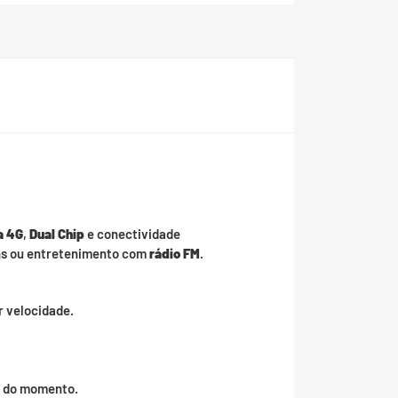
a 4G
,
Dual Chip
e conectividade
ens ou entretenimento com
rádio FM
.
r velocidade.
as do momento.