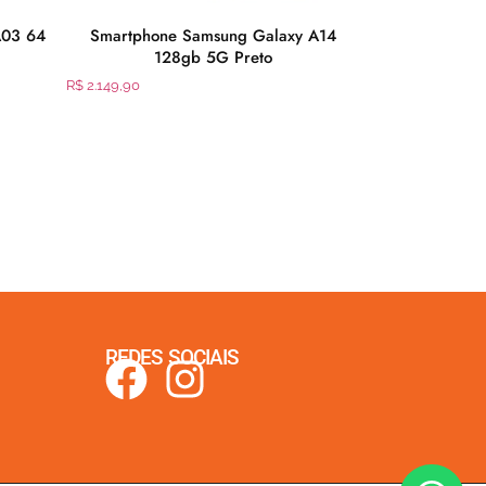
A03 64
Smartphone Samsung Galaxy A14
Celular Mul
128gb 5G Preto
R$
2.149,90
R$
237,63
REDES SOCIAIS