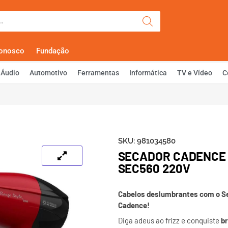
Olá, Faça Lo
Conosco
Fundação
Áudio
Automotivo
Ferramentas
Informática
TV e Vídeo
C
SKU:
981034580
SECADOR CADENCE
SEC560 220V
Cabelos deslumbrantes com o S
Cadence!
Diga adeus ao frizz e conquiste
br