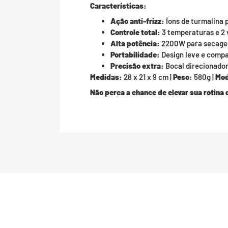
Características:
Ação anti-frizz:
Íons de turmalina p
Controle total:
3 temperaturas e 2 
Alta potência:
2200W para secagem 
Portabilidade:
Design leve e compac
Precisão extra:
Bocal direcionador
Medidas:
28 x 21 x 9 cm |
Peso:
580g |
Mod
Não perca a chance de elevar sua rotina 