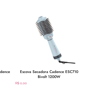
adence
Escova Secadora Cadence ESC710
Prancha T
Bivolt 1200W
R$
0,00
R$
0,00