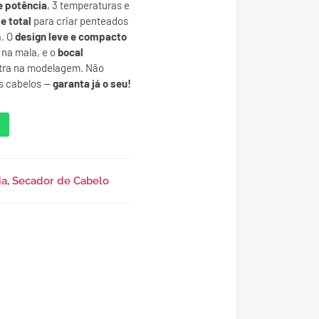
 potência
, 3 temperaturas e
e total
para criar penteados
a. O
design leve e compacto
 na mala, e o
bocal
tra na modelagem. Não
s cabelos —
garanta já o seu!
ia
,
Secador de Cabelo