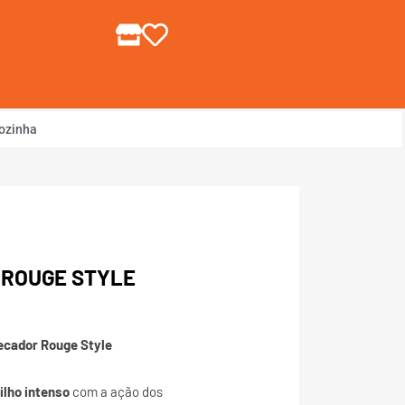
gin ou Cadastre-se
ozinha
 ROUGE STYLE
ecador Rouge Style
ilho intenso
com a ação dos