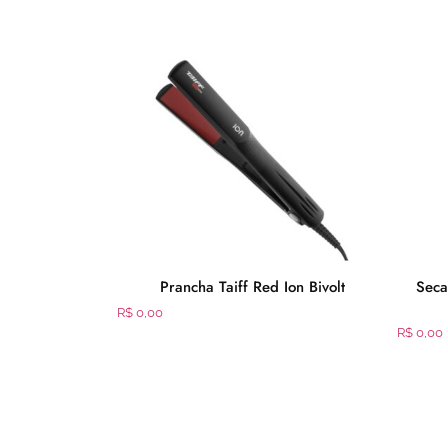
dence ESC710
Prancha Taiff Red Ion Bivolt
Seca
00W
R$
0,00
R$
0,00