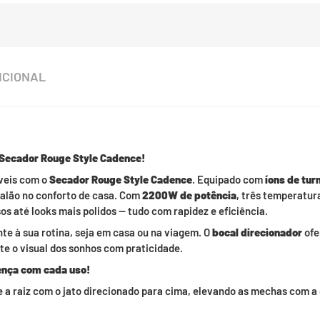
ICIONAL
Secador Rouge Style Cadence!
áveis com o
Secador Rouge Style Cadence
. Equipado com
íons de tur
 salão no conforto de casa. Com
2200W de potência
, três temperatur
s até looks mais polidos — tudo com rapidez e eficiência.
nte à sua rotina, seja em casa ou na viagem. O
bocal direcionador
ofe
e o visual dos sonhos com praticidade.
rença com cada uso!
a raiz com o jato direcionado para cima, elevando as mechas com a e