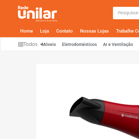
Home
Loja
Contato
Nossas Lojas
Trabalhe 
Todos
Móveis
Eletrodomésticos
Ar e Ventilação