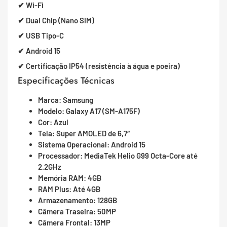
✔ Wi-Fi
✔ Dual Chip (Nano SIM)
✔ USB Tipo-C
✔ Android 15
✔ Certificação IP54 (resistência à água e poeira)
Especificações Técnicas
Marca: Samsung
Modelo: Galaxy A17 (SM-A175F)
Cor: Azul
Tela: Super AMOLED de 6,7″
Sistema Operacional: Android 15
Processador: MediaTek Helio G99 Octa-Core até
2.2GHz
Memória RAM: 4GB
RAM Plus: Até 4GB
Armazenamento: 128GB
Câmera Traseira: 50MP
Câmera Frontal: 13MP