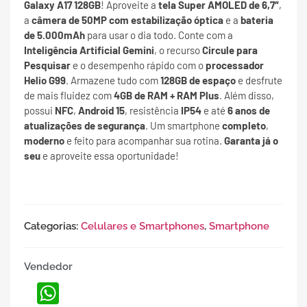
Galaxy A17 128GB
! Aproveite a
tela Super AMOLED de 6,7″
,
a
câmera de 50MP com estabilização óptica
e a
bateria
de 5.000mAh
para usar o dia todo. Conte com a
Inteligência Artificial Gemini
, o recurso
Circule para
Pesquisar
e o desempenho rápido com o
processador
Helio G99
. Armazene tudo com
128GB de espaço
e desfrute
de mais fluidez com
4GB de RAM + RAM Plus
. Além disso,
possui
NFC
,
Android 15
, resistência
IP54
e até
6 anos de
atualizações de segurança
. Um smartphone
completo
,
moderno
e feito para acompanhar sua rotina.
Garanta já o
seu
e aproveite essa oportunidade!
Categorias:
Celulares e Smartphones
,
Smartphone
Vendedor
WhatsApp