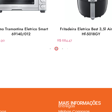
no Tramontina Eletrico Smart
Fritadeira Eletrica Best 3,5l Ai
69140/012
Hf-5018GY
,90
R$
684,47
MAIS INFORMAÇÕES
Entregas
mos
Minhas Compras