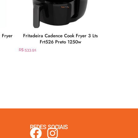
r Fryer
Fritadeira Cadence Cook Fryer 3 Lts
Fogão Esmalte
Frt526 Preto 1250w
5
R$
533,91
R$
1.829,90
REDES SOCIAIS