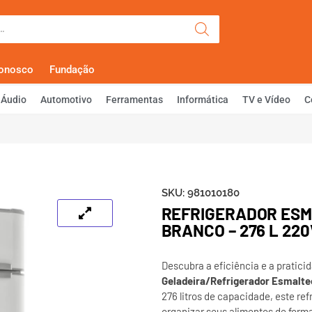
Olá, Faça Lo
Conosco
Fundação
Áudio
Automotivo
Ferramentas
Informática
TV e Vídeo
C
SKU:
981010180
REFRIGERADOR ESM
BRANCO – 276 L 220
Descubra a eficiência e a pratici
Geladeira/Refrigerador Esmalte
276 litros de capacidade, este ref
organizar seus alimentos de form