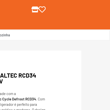
gin ou Cadastre-se
ozinha
ALTEC RCD34
V
dade com a
c Cycle Defrost RCD34
. Com
rigerador é perfeito para
a prática e moderna. O design