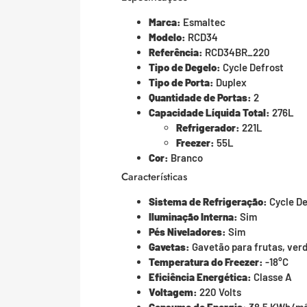
Marca:
Esmaltec
Modelo:
RCD34
Referência:
RCD34BR_220
Tipo de Degelo:
Cycle Defrost
Tipo de Porta:
Duplex
Quantidade de Portas:
2
Capacidade Líquida Total:
276L
Refrigerador:
221L
Freezer:
55L
Cor:
Branco
Características
Sistema de Refrigeração:
Cycle De
Iluminação Interna:
Sim
Pés Niveladores:
Sim
Gavetas:
Gavetão para frutas, ver
Temperatura do Freezer:
-18°C
Eficiência Energética:
Classe A
Voltagem:
220 Volts