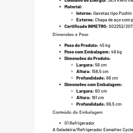
Consumo de Energia:
38,5 KWh/m
Material:
Interno:
Gavetas tipo Pushin
Externo:
Chapa de aço com pi
Certificado INMETRO:
002252/201
Dimensões e Peso
Peso do Produto:
45 kg
Peso com Embalagem:
49 kg
Dimensões do Produto:
Largura:
56 cm
Altura:
158,5 cm
Profundidade:
66 cm
Dimensões com Embalagem:
Largura:
60 cm
Altura:
161 cm
Profundidade:
69,5 cm
Conteúdo da Embalagem
01 Refrigerador
A Geladeira/Refrigerador Esmaltec Cycle 