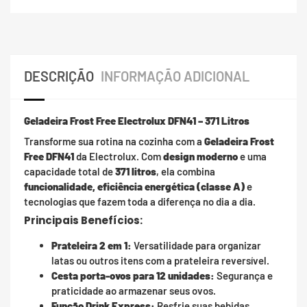
DESCRIÇÃO
INFORMAÇÃO ADICIONAL
Geladeira Frost Free Electrolux DFN41 – 371 Litros
Transforme sua rotina na cozinha com a
Geladeira Frost
Free DFN41
da Electrolux. Com
design moderno
e uma
capacidade total de
371 litros
, ela combina
funcionalidade, eficiência energética (classe A)
e
tecnologias que fazem toda a diferença no dia a dia.
Principais Benefícios:
Prateleira 2 em 1:
Versatilidade para organizar
latas ou outros itens com a prateleira reversível.
Cesta porta-ovos para 12 unidades:
Segurança e
praticidade ao armazenar seus ovos.
Função Drink Express:
Resfrie suas bebidas