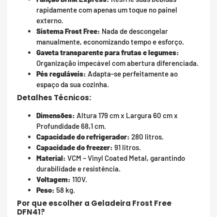
rapidamente com apenas um toque no painel
externo.
Sistema Frost Free:
Nada de descongelar
manualmente, economizando tempo e esforço.
Gaveta transparente para frutas e legumes:
Organização impecável com abertura diferenciada.
Pés reguláveis:
Adapta-se perfeitamente ao
espaço da sua cozinha.
Detalhes Técnicos:
Dimensões:
Altura 179 cm x Largura 60 cm x
Profundidade 68,1 cm.
Capacidade do refrigerador:
280 litros.
Capacidade do freezer:
91 litros.
Material:
VCM – Vinyl Coated Metal, garantindo
durabilidade e resistência.
Voltagem:
110V.
Peso:
58 kg.
Por que escolher a Geladeira Frost Free
DFN41?