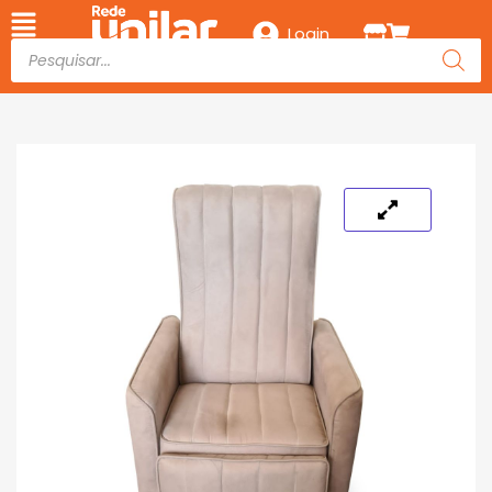
Login