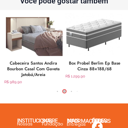
Você pode gostar também
Cabeceira Santos Andira
Box Probel Berlim Ep Base
Bourbon Casal Com Gaveta
Cinza 88×188/68
Jatobá/Areia
R$
1.299,90
R$
989,90
INSTITUCIONAL
SOBRE
MAIS INFORMAÇÕES
REDES SOCIAIS
Nossas
Fundação
Entregas