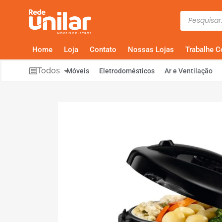
Home
Loja
Contato
Nossas Lojas
Trabalhe 
Todos
Móveis
Eletrodomésticos
Ar e Ventilação