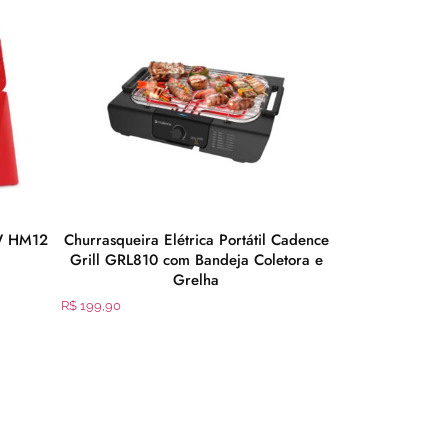
0W HM12
Churrasqueira Elétrica Portátil Cadence
Sanduicheira 
Grill GRL810 com Bandeja Coletora e
Para Lanche
Grelha
R$
0,00
R$
199,90