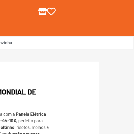
gin ou Cadastre-se
ozinha
MONDIAL DE
ha com a
Panela Elétrica
E-44-10X
, perfeita para
soltinho
, risotos, molhos e
 Com
função aquecer