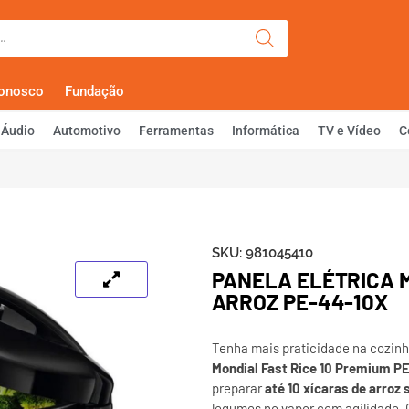
Olá, Faça Lo
Conosco
Fundação
Áudio
Automotivo
Ferramentas
Informática
TV e Vídeo
C
SKU:
981045410
PANELA ELÉTRICA 
ARROZ PE-44-10X
Tenha mais praticidade na cozin
Mondial Fast Rice 10 Premium P
preparar
até 10 xícaras de arroz 
legumes no vapor com agilidade.