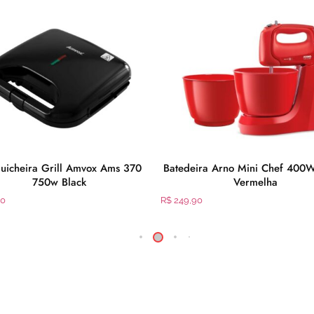
uicheira Grill Amvox Ams 370
Batedeira Arno Mini Chef 40
750w Black
Vermelha
90
R$
249,90