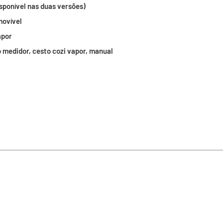
sponível nas duas versões)
movível
apor
o medidor, cesto cozi vapor, manual