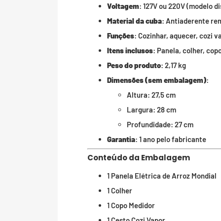
Voltagem
: 127V ou 220V (modelo di
Material da cuba
: Antiaderente re
Funções
: Cozinhar, aquecer, cozi v
Itens inclusos
: Panela, colher, cop
Peso do produto
: 2,17 kg
Dimensões (sem embalagem)
:
Altura: 27,5 cm
Largura: 28 cm
Profundidade: 27 cm
Garantia
: 1 ano pelo fabricante
Conteúdo da Embalagem
1 Panela Elétrica de Arroz Mondial
1 Colher
1 Copo Medidor
1 Cesto Cozi Vapor