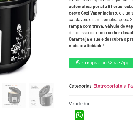
automática por até 8 horas
,
cuba
cesto Cozi Vapor incluso
, ela ga
saudáveis e sem complicações. S
tampa com trava, válvula de vap
de acessórios como
colher dosad
Garanta já a sua e descubra o p
mais praticidade!
Comprar no WhatsApp
Categorias:
Eletroportáteis
,
Pa
Vendedor
WhatsApp