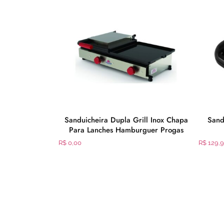
Portátil Cadence
Sanduicheira Dupla Grill Inox Chapa
Sand
eja Coletora e
Para Lanches Hamburguer Progas
R$
0,00
R$
129,