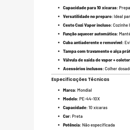
Capacidade para 10 xícaras
: Prepa
Versatilidade no preparo
: Ideal p
Cesto Cozi Vapor incluso
: Cozinhe
Função aquecer automática
: Mant
Cuba antiaderente e removível
: Ev
Tampa com travamento e alça prá
Válvula de saída de vapor + coleto
Acessórios inclusos
: Colher dosad
Especificações Técnicas
Marca
: Mondial
Modelo
: PE-44-10X
Capacidade
: 10 xícaras
Cor
: Preta
Potência
: Não especificada