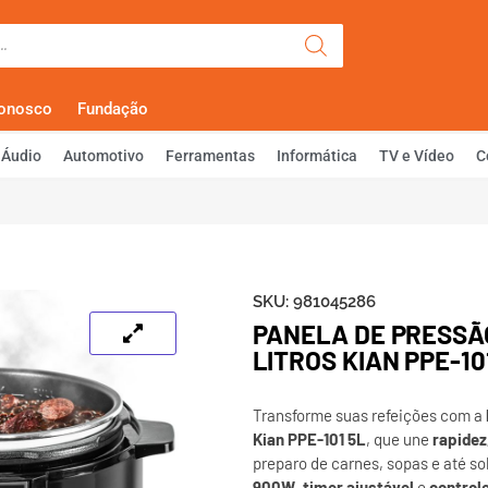
Olá, Faça Lo
Conosco
Fundação
Áudio
Automotivo
Ferramentas
Informática
TV e Vídeo
C
SKU:
981045286
PANELA DE PRESSÃ
LITROS KIAN PPE-10
Transforme suas refeições com a
Kian PPE-101 5L
, que une
rapidez
preparo de carnes, sopas e até 
900W
,
timer ajustável
e
control