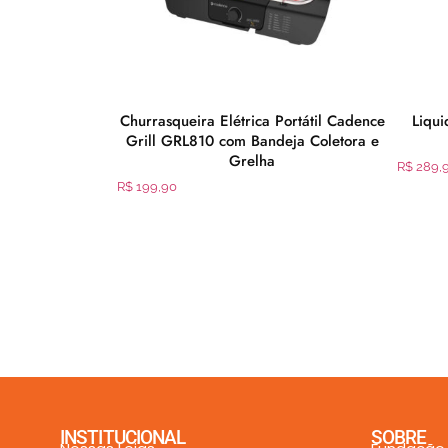
maltec Egc35b
Churrasqueira Elétrica Portátil Cadence
Liqu
o
Grill GRL810 com Bandeja Coletora e
Grelha
R$
289,
R$
199,90
INSTITUCIONAL
SOBRE