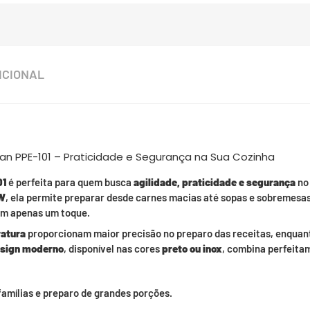
ICIONAL
Kian PPE-101 – Praticidade e Segurança na Sua Cozinha
01
é perfeita para quem busca
agilidade, praticidade e segurança
no 
W
, ela permite preparar desde carnes macias até sopas e sobremesas
om apenas um toque.
ratura
proporcionam maior precisão no preparo das receitas, enquan
sign moderno
, disponível nas cores
preto ou inox
, combina perfeita
famílias e preparo de grandes porções.