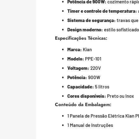
Potência de 900W:
cozimento rápid
Timer e controle de temperatura:
Sistema de segurança:
travas que
Design moderno:
estilo sofisticado
Especificações Técnicas:
Marca:
Kian
Modelo:
PPE-101
Voltagem:
220V
Potência:
900W
Capacidade:
5 litros
Cores disponíveis:
Preto ou Inox
Conteúdo da Embalagem:
1 Panela de Pressão Elétrica Kian 
1 Manual de Instruções