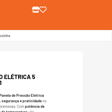
gin ou Cadastre-se
ozinha
O ELÉTRICA 5
1
Panela de Pressão Elétrica
, segurança e praticidade
no
sobremesas. Com
potência de
e de temperatura
, ela