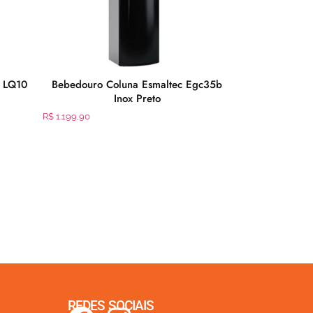
x LQ10
Bebedouro Coluna Esmaltec Egc35b
Churrasqueira E
Inox Preto
Grill GRL810 
R$
1.199,90
R$
199,90
REDES SOCIAIS