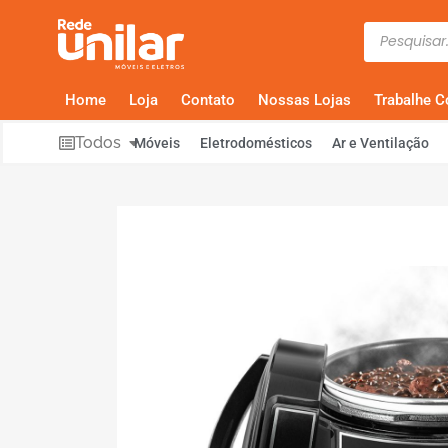
Home
Loja
Contato
Nossas Lojas
Trabalhe 
Todos
Móveis
Eletrodomésticos
Ar e Ventilação