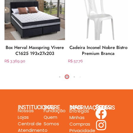
Box Herval Maxspring Vivere
Cadeira Inconel Nobre Bistro
8
C1625 193x27x203
Premium Branca
ó
R$
3.369,90
R$
57,76
INSTITUCIONAL
SOBRE
MAIS INFORMAÇÕES
REDES SOCIAIS
Nossas
Fundação
Entregas
Lojas
Quem
Minhas
Central de
Somos
Compras
Atendimento
Privacidade