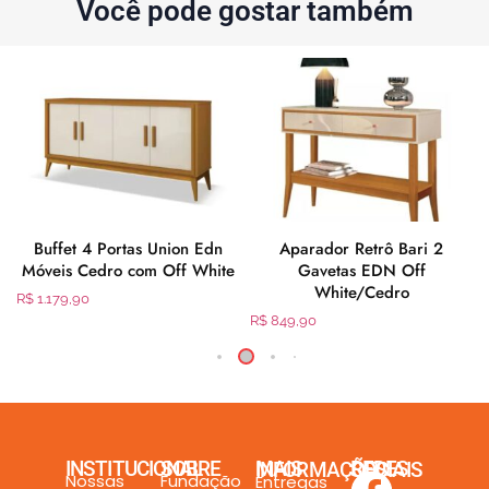
Você pode gostar também
Buffet 4 Portas Union Edn
Aparador Retrô Bari 2
Móveis Cedro com Off White
Gavetas EDN Off
White/Cedro
R$
1.179,90
R$
849,90
INSTITUCIONAL
SOBRE
MAIS INFORMAÇÕES
REDES SOCIAIS
Nossas
Fundação
Entregas