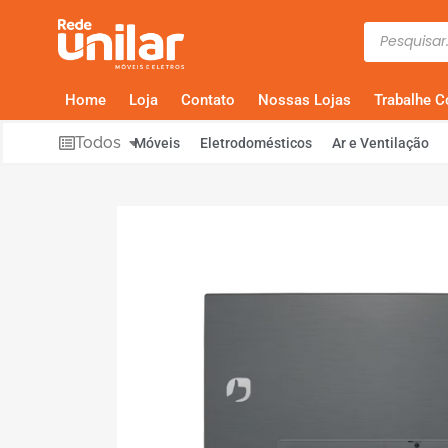
Home
Loja
Contato
Nossas Lojas
Trabalhe 
Todos
Móveis
Eletrodomésticos
Ar e Ventilação