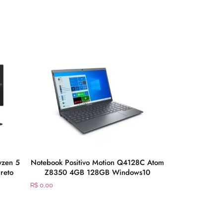
yzen 5
Notebook Positivo Motion Q4128C Atom
Notebook Po
reto
Z8350 4GB 128GB Windows10
Celeron Du
W
R$
0,00
R$
0,00