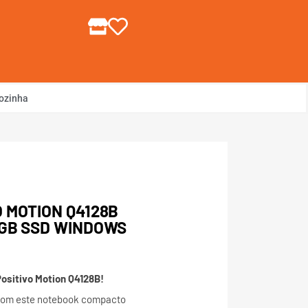
gin ou Cadastre-se
ozinha
 MOTION Q4128B
8GB SSD WINDOWS
Positivo Motion Q4128B!
om este notebook compacto