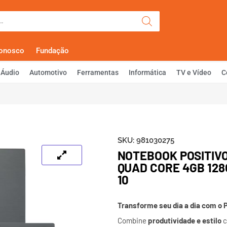
Olá, Faça Lo
Conosco
Fundação
Áudio
Automotivo
Ferramentas
Informática
TV e Vídeo
C
SKU:
981030275
NOTEBOOK POSITIVO
QUAD CORE 4GB 12
10
Transforme seu dia a dia com o 
Combine
produtividade e estilo
c