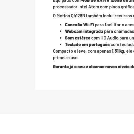
Equipado com
4GB de RAM
e
128GB de a
processador Intel Atom com placa gráfic
O Motion Q4128B também inclui recursos
Conexão Wi-Fi
para facilitar o aces
Webcam integrada
para chamadas 
Som estéreo
com HD Audio para um
Teclado em português
com teclado
Compacto e leve, com apenas
1,31 kg
, ele
primeiro uso.
Garanta já o seu e alcance novos níveis