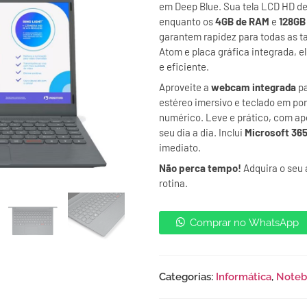
em Deep Blue. Sua tela LCD HD de 
enquanto os
4GB de RAM
e
128GB
garantem rapidez para todas as t
Atom e placa gráfica integrada, 
e eficiente.
Aproveite a
webcam integrada
pa
estéreo imersivo e teclado em po
numérico. Leve e prático, com apen
seu dia a dia. Inclui
Microsoft 36
imediato.
Não perca tempo!
Adquira o seu 
rotina.
Comprar no WhatsApp
Categorias:
Informática
,
Noteb