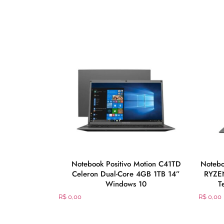
ion Q4128C Atom
Notebook Positivo Motion C41TD
Noteb
 Windows10
Celeron Dual-Core 4GB 1TB 14”
RYZE
Windows 10
T
R$
0,00
R$
0,00