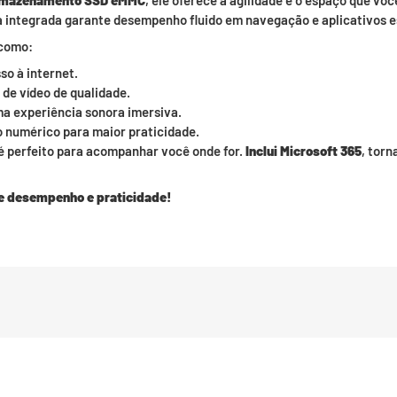
rmazenamento SSD eMMC
, ele oferece a agilidade e o espaço que voc
a integrada garante desempenho fluido em navegação e aplicativos e
 como:
so à internet.
de vídeo de qualidade.
a experiência sonora imersiva.
 numérico para maior praticidade.
 é perfeito para acompanhar você onde for.
Inclui Microsoft 365
, torn
 de desempenho e praticidade!