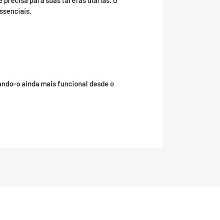
ê precisa para suas tarefas diárias. O
ssenciais.
ando-o ainda mais funcional desde o