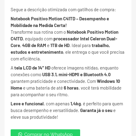
Segue a descrição otimizada com gatilhos de compra:
Notebook Positivo Motion C41TD – Desempenho e
Mobilidade na Medida Certa!
Transforme sua rotina com o
Notebook Positivo Motion
C41TD
, equipado com
processador Intel Celeron Dual-
Core
,
4GB de RAM
e
1TB de HD
. Ideal para
trabalho,
estudos e entretenimento
, ele entrega o que você precisa
com eficiência.
A
tela LCD de 14″ HD
oferece imagens nítidas, enquanto
conexões como
USB 3.1, mini-HDMI e Bluetooth 4.0
garantem praticidade e conectividade. Com
Windows 10
Home
e uma bateria de até
6 horas
, você terá mobilidade
para acompanhar o seu ritmo.
Leve e funcional
, com apenas
1,4kg
, é perfeito para quem
busca desempenho e versatilidade.
Garanta já o seu
e
eleve sua produtividade!
Comprar no WhatsApp