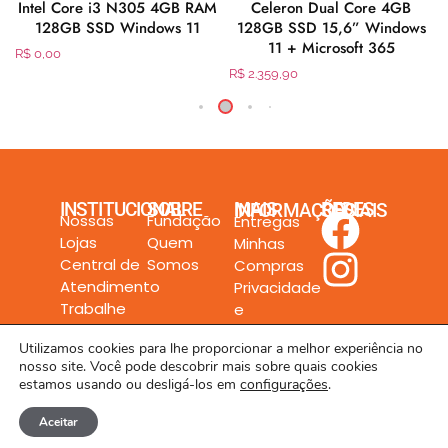
-
Intel Core i3 N305 4GB RAM
Celeron Dual Core 4GB
128GB SSD Windows 11
128GB SSD 15,6” Windows
11 + Microsoft 365
R$
0,00
R$
2.359,90
INSTITUCIONAL
SOBRE
MAIS INFORMAÇÕES
REDES SOCIAIS
Nossas
Fundação
Entregas
Lojas
Quem
Minhas
Central de
Somos
Compras
Atendimento
Privacidade
Trabalhe
e
Conosco
Segurança
Utilizamos cookies para lhe proporcionar a melhor experiência no
nosso site. Você pode descobrir mais sobre quais cookies
estamos usando ou desligá-los em
configurações
.
Aceitar
Todos os direitos reservados a Rede Unilar LTDA. © 2024