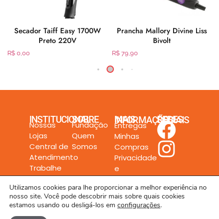
Secador Taiff Easy 1700W
Prancha Mallory Divine Liss
Preto 220V
Bivolt
R$
0,00
R$
79,90
INSTITUCIONAL
SOBRE
MAIS INFORMAÇÕES
REDES SOCIAIS
Nossas
Fundação
Entregas
Lojas
Quem
Minhas
Central de
Somos
Compras
Atendimento
Privacidade
Trabalhe
e
Conosco
Segurança
Utilizamos cookies para lhe proporcionar a melhor experiência no
nosso site. Você pode descobrir mais sobre quais cookies
estamos usando ou desligá-los em
configurações
.