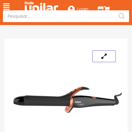
Login