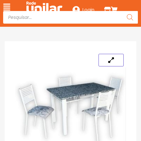
Login