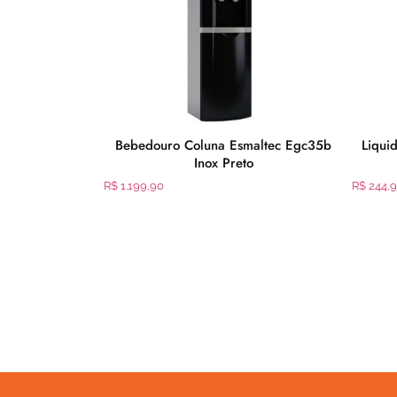
Portátil Cadence
Bebedouro Coluna Esmaltec Egc35b
Liqui
eja Coletora e
Inox Preto
R$
1.199,90
R$
244,