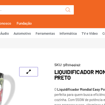
Olá, Faça Lo
Conosco
Fundação
Áudio
Automotivo
Ferramentas
Informática
TV e Vídeo
C
SKU:
981044242
LIQUIDIFICADOR MO
PRETO
O
Liquidificador Mondial Easy P
perfeita para quem busca eficiênc
cozinha. Com 550W de potência e u
para preparar sucos, vitaminas e 