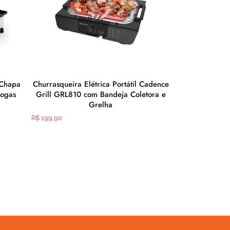
 Chapa
Churrasqueira Elétrica Portátil Cadence
Bebedouro Co
ogas
Grill GRL810 com Bandeja Coletora e
Grelha
R$
1.199,90
R$
199,90