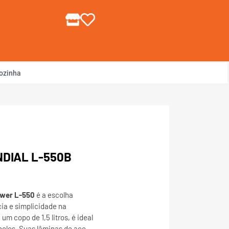
gin ou Cadastre-se
ozinha
NDIAL L-550B
ower L-550
é a escolha
ia e simplicidade na
m copo de 1,5 litros, é ideal
bolos. Suas lâminas de aço