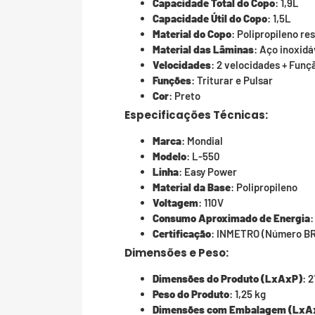
Capacidade Total do Copo
: 1,9L
Capacidade Útil do Copo
: 1,5L
Material do Copo
: Polipropileno re
Material das Lâminas
: Aço inoxidá
Velocidades
: 2 velocidades + Funç
Funções
: Triturar e Pulsar
Cor
: Preto
Especificações Técnicas:
Marca
: Mondial
Modelo
: L-550
Linha
: Easy Power
Material da Base
: Polipropileno
Voltagem
: 110V
Consumo Aproximado de Energia
:
Certificação
: INMETRO (Número B
Dimensões e Peso:
Dimensões do Produto (LxAxP)
: 
Peso do Produto
: 1,25 kg
Dimensões com Embalagem (LxA