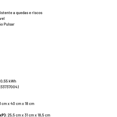
sistente a quedas e riscos
vel
ão Pulsar
 0,55 kWh
R33737004)
21 cm x 40 cm x 18 cm
xP)
: 25,5 cm x 31 cm x 18,5 cm