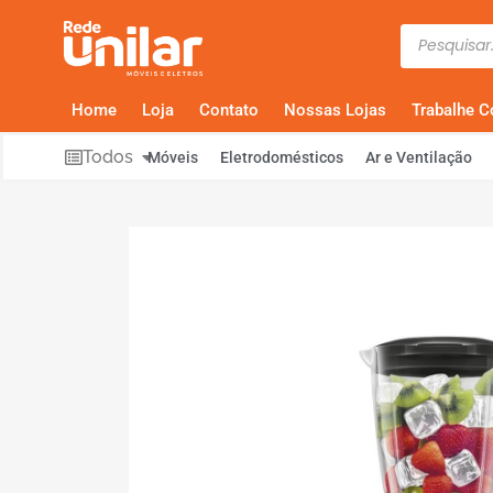
Home
Loja
Contato
Nossas Lojas
Trabalhe 
Todos
Móveis
Eletrodomésticos
Ar e Ventilação