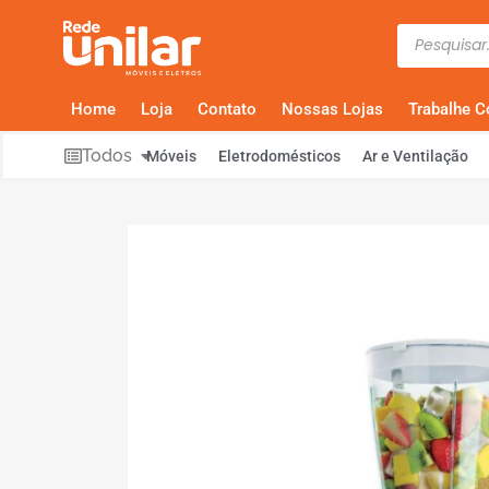
Home
Loja
Contato
Nossas Lojas
Trabalhe 
Todos
Móveis
Eletrodomésticos
Ar e Ventilação