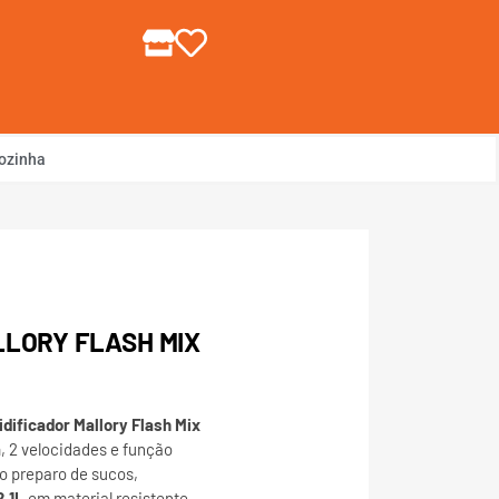
gin ou Cadastre-se
ozinha
LLORY FLASH MIX
idificador Mallory Flash Mix
a
, 2 velocidades e função
no preparo de sucos,
2,1L
em material resistente