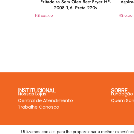
ry Flash Mix
Fritadeira Sem Oleo Best Fryer HF-
Aspir
1 Litros
2008 1,6l Preta 220v
R$
449,90
R$
0,00
INSTITUCIONAL
SOBRE
Nossas Lojas
Fundação
Central de Atendimento
Quem So
Trabalhe Conosco
Utilizamos cookies para lhe proporcionar a melhor experiên