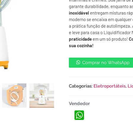
garante durabilidade, enquanto a
inoxidável
entregam misturas ráp
moderno se encaixa em qualquer 
a prática função de autolimpeza.
e leve para casa o Liquidificador
praticidade
em um só produto!
Co
sua cozinha!
Comprar no WhatsApp
Categorias:
Eletroportáteis
,
Li
Vendedor
WhatsApp