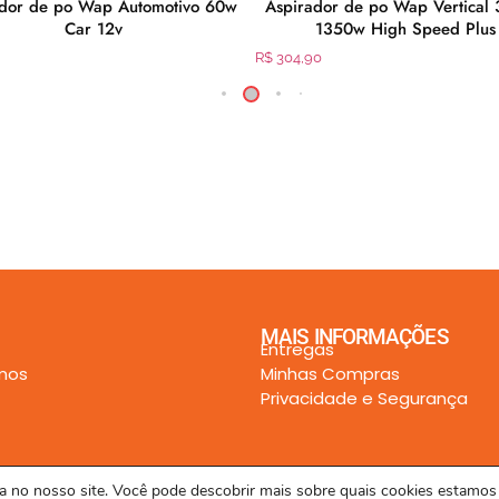
ador de po Wap Automotivo 60w
Aspirador de po Wap Vertical 
Car 12v
1350w High Speed Plus
R$
304,90
MAIS INFORMAÇÕES
Entregas
mos
Minhas Compras
Privacidade e Segurança
cia no nosso site. Você pode descobrir mais sobre quais cookies estamo