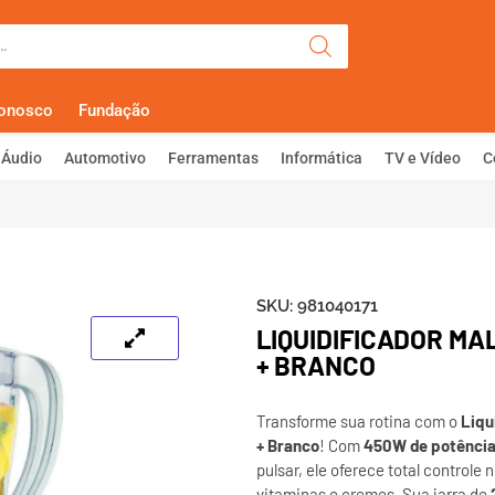
Olá, Faça Lo
Conosco
Fundação
Áudio
Automotivo
Ferramentas
Informática
TV e Vídeo
C
SKU:
981040171
LIQUIDIFICADOR MA
+ BRANCO
Transforme sua rotina com o
Liqu
+ Branco
! Com
450W de potênci
pulsar, ele oferece total controle 
vitaminas e cremes. Sua jarra de