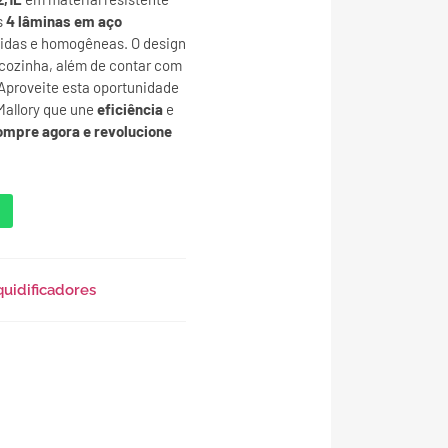
s
4 lâminas em aço
idas e homogêneas. O design
cozinha, além de contar com
 Aproveite esta oportunidade
 Mallory que une
eficiência
e
mpre agora e revolucione
quidificadores