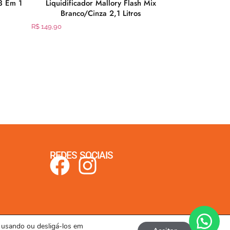
3 Em 1
Liquidificador Mallory Flash Mix
Fritadeira S
Branco/Cinza 2,1 Litros
2008 1
R$
149,90
R$
449,90
REDES SOCIAIS
s usando ou desligá-los em