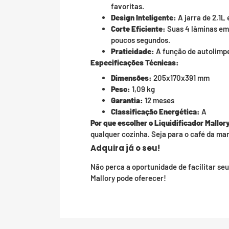
favoritas.
Design Inteligente:
A jarra de 2,1L
Corte Eficiente:
Suas 4 lâminas em
poucos segundos.
Praticidade:
A função de autolimpe
Especificações Técnicas:
Dimensões:
205x170x391 mm
Peso:
1,09 kg
Garantia:
12 meses
Classificação Energética:
A
Por que escolher o Liquidificador Mallor
qualquer cozinha. Seja para o café da ma
Adquira já o seu!
Não perca a oportunidade de facilitar seu 
Mallory pode oferecer!