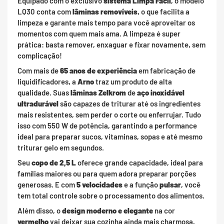
Equipado com o exclusivo
sistema Limpa Fácil
, o modelo
LQ30 conta com
lâminas removíveis
, o que facilita a
limpeza e garante mais tempo para você aproveitar os
momentos com quem mais ama. A limpeza é super
prática: basta remover, enxaguar e fixar novamente, sem
complicação!
Com mais de
65 anos de experiência
em fabricação de
liquidificadores, a
Arno
traz um produto de alta
qualidade. Suas
lâminas Zelkrom
de
aço inoxidável
ultradurável
são capazes de triturar até os ingredientes
mais resistentes, sem perder o corte ou enferrujar. Tudo
isso com 550 W de potência, garantindo a performance
ideal para preparar sucos, vitaminas, sopas e até mesmo
triturar gelo em segundos.
Seu
copo de 2,5 L
oferece grande capacidade, ideal para
famílias maiores ou para quem adora preparar porções
generosas. E com
5 velocidades
e a função
pulsar
, você
tem total controle sobre o processamento dos alimentos.
Além disso, o
design moderno e elegante
na cor
vermelho
vai deixar sua cozinha ainda mais charmosa,