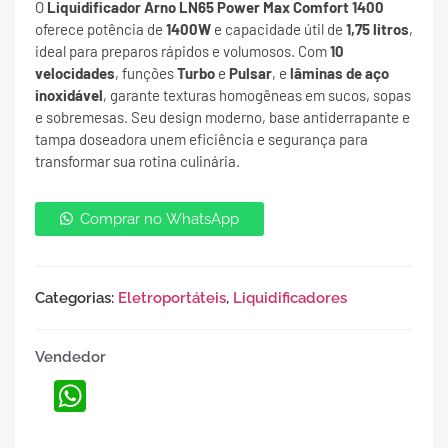
O
Liquidificador Arno LN65 Power Max Comfort 1400
oferece potência de
1400W
e capacidade útil de
1,75 litros
,
ideal para preparos rápidos e volumosos. Com
10
velocidades
, funções
Turbo
e
Pulsar
, e
lâminas de aço
inoxidável
, garante texturas homogêneas em sucos, sopas
e sobremesas. Seu design moderno, base antiderrapante e
tampa doseadora unem eficiência e segurança para
transformar sua rotina culinária.
Comprar no WhatsApp
Categorias:
Eletroportáteis
,
Liquidificadores
Vendedor
WhatsApp