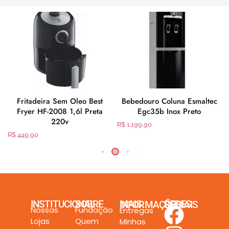
Fritadeira Sem Oleo Best
Bebedouro Coluna Esmaltec
Fryer HF-2008 1,6l Preta
Egc35b Inox Preto
220v
R$
1.199,90
R$
449,90
INSTITUCIONAL
SOBRE
MAIS INFORMAÇÕES
REDES SOCIAIS
Nossas
Fundação
Entregas
Lojas
Quem
Minhas