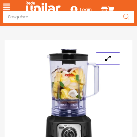
Login