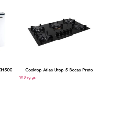
ECH500
Cooktop Atlas Utop 5 Bocas Preto
Fritadeira Air
l 22
R$
819,90
R$
1.330,01