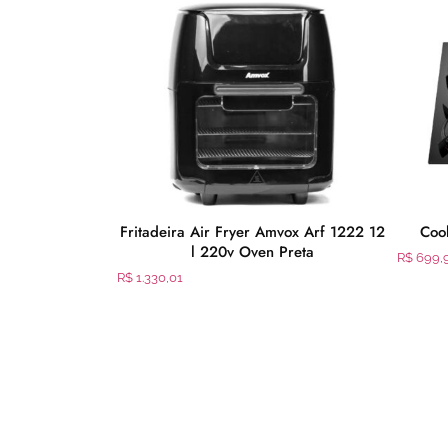
 Bocas Preto
Fritadeira Air Fryer Amvox Arf 1222 12
Cook
l 220v Oven Preta
R$
699,
R$
1.330,01