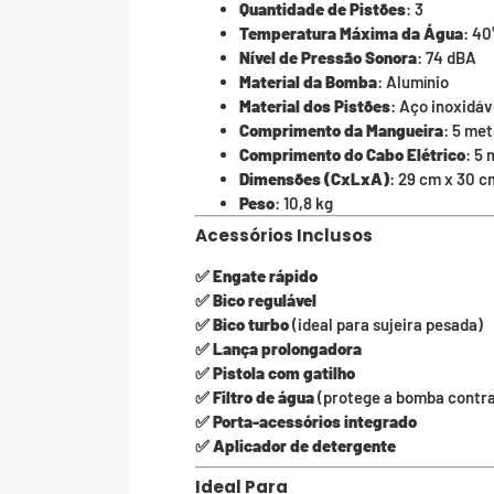
Quantidade de Pistões
: 3
Temperatura Máxima da Água
: 40
Nível de Pressão Sonora
: 74 dBA
Material da Bomba
: Alumínio
Material dos Pistões
: Aço inoxidáv
Comprimento da Mangueira
: 5 me
Comprimento do Cabo Elétrico
: 5
Dimensões (CxLxA)
: 29 cm x 30 c
Peso
: 10,8 kg
Acessórios Inclusos
✅
Engate rápido
✅
Bico regulável
✅
Bico turbo
(ideal para sujeira pesada)
✅
Lança prolongadora
✅
Pistola com gatilho
✅
Filtro de água
(protege a bomba contra
✅
Porta-acessórios integrado
✅
Aplicador de detergente
Ideal Para