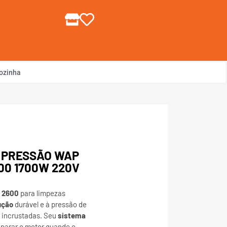
gin ou Cadastre-se
ozinha
 PRESSÃO WAP
00 1700W 220V
 2600
para limpezas
ução
durável e à pressão de
s incrustadas. Seu
sistema
parar o motor quando o