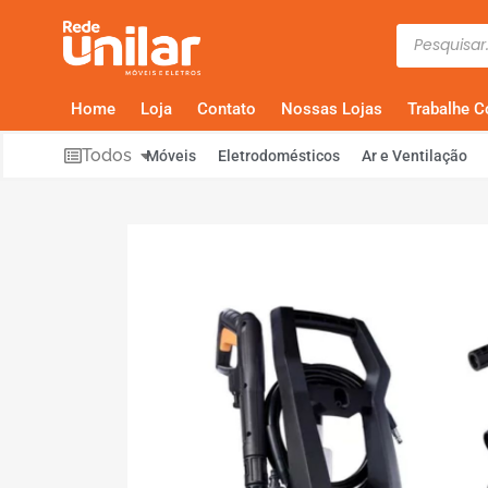
Home
Loja
Contato
Nossas Lojas
Trabalhe 
Todos
Móveis
Eletrodomésticos
Ar e Ventilação