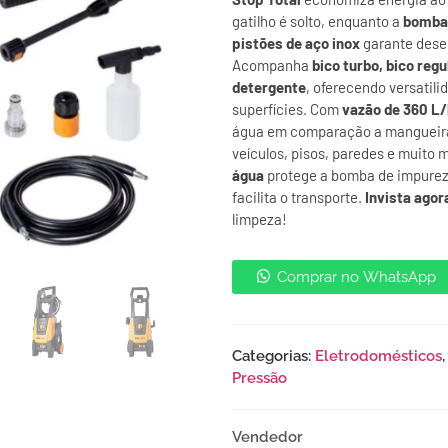
gatilho é solto, enquanto a
bomba 
pistões de aço inox
garante dese
Acompanha
bico turbo, bico regu
detergente
, oferecendo versatili
superfícies. Com
vazão de 360 L/
água em comparação a mangueiras
veículos, pisos, paredes e muito m
água
protege a bomba de impurez
facilita o transporte.
Invista agor
limpeza!
Comprar no WhatsApp
Categorias:
Eletrodomésticos
Pressão
Vendedor