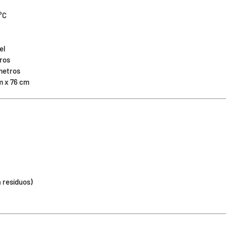
°C
el
tros
 metros
m x 76 cm
 resíduos)