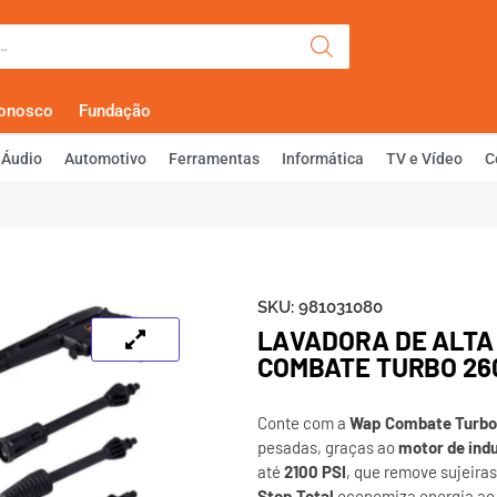
Olá, Faça Lo
Conosco
Fundação
Áudio
Automotivo
Ferramentas
Informática
TV e Vídeo
C
SKU:
981031080
LAVADORA DE ALTA
COMBATE TURBO 26
Conte com a
Wap Combate Turbo
pesadas, graças ao
motor de ind
até
2100 PSI
, que remove sujeira
Stop Total
economiza energia ao 