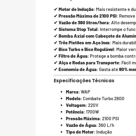
✔
Motor de Indução
: Mais resistente e d
✔
Pressão Máxima de 2100 PSI
: Remove 
✔
Vazão de 360 litros/hora
: Alto desemp
✔
Sistema Stop Total
: Interrompe o func
✔
Bomba Axial com Cabeçote de Alumín
✔
Três Pistões em Aço Inox
: Mais durabi
✔
Bico Turbo e Bico Regulável
: Maior ver
✔
Filtro de Água
: Protege a bomba contr
✔
Alça e Rodas para Transporte
: Fácil 
✔
Economia de Água
: Gasta até
80% me
Especificações Técnicas
Marca
: WAP
Modelo
: Combate Turbo 2600
Voltagem
: 220V
Potência
: 1700W
Pressão Máxima
: 2100 PSI
Vazão de Água
: 360 L/h
Tipo de Motor
: Indução