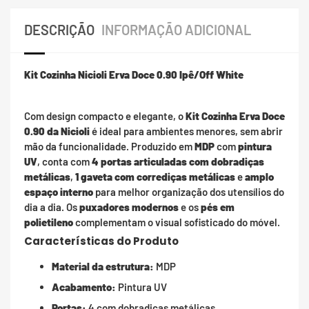
DESCRIÇÃO
INFORMAÇÃO ADICIONAL
Kit Cozinha Nicioli Erva Doce 0.90 Ipê/Off White
Com design compacto e elegante, o
Kit Cozinha Erva Doce
0.90 da Nicioli
é ideal para ambientes menores, sem abrir
mão da funcionalidade. Produzido em
MDP
com
pintura
UV
, conta com
4 portas articuladas com dobradiças
metálicas
,
1 gaveta com corrediças metálicas
e
amplo
espaço interno
para melhor organização dos utensílios do
dia a dia. Os
puxadores modernos
e os
pés em
polietileno
complementam o visual sofisticado do móvel.
Características do Produto
Material da estrutura:
MDP
Acabamento:
Pintura UV
Portas:
4 com dobradiças metálicas