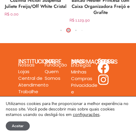
Cozinha Nicioli Suspensa
Balcão Nesher Princesa com
Juliete Freijo/Off White Cristal
Caixa Organizadora Freijó e
Grafite
R$
0,00
R$
1.129,90
INSTITUCIONAL
SOBRE
MAIS INFORMAÇÕES
REDES SOCIAIS
Nossas
Fundação
Entregas
Lojas
Quem
Minhas
Central de
Somos
Compras
Atendimento
Privacidade
Trabalhe
e
Conosco
Segurança
Utilizamos cookies para lhe proporcionar a melhor experiência no
nosso site. Você pode descobrir mais sobre quais cookies
estamos usando ou desligá-los em
configurações
.
Aceitar
Todos os direitos reservados a Rede Unilar LTDA. © 2024