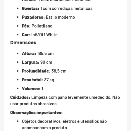
Gavetas:
1 com corrediças metálicas
Puxadores:
Estilo moderno
Pés:
Polietileno
Cor:
Ipê/Off White
Dimensões
Altura:
185,5 cm
Largura:
90 cm
Profundidade:
38,5 cm
Peso total:
37 kg
Volumes:
1
Cuidados:
Limpeza com pano levemente umedecido. Não
usar produtos abrasivos.
Observações importantes:
Objetos decorativos, eletros e utensílios não
acompanham o produto.