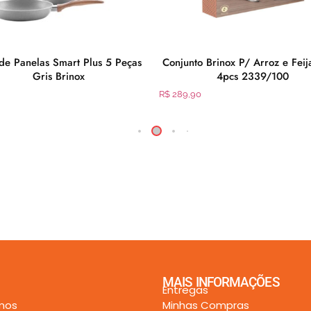
de Panelas Smart Plus 5 Peças
Conjunto Brinox P/ Arroz e Feij
Gris Brinox
4pcs 2339/100
R$
289,90
MAIS INFORMAÇÕES
Entregas
mos
Minhas Compras