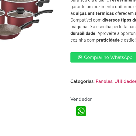
garante um cozimento uniforme e 
as
alças antitérmicas
oferecem
Compatível com
diversos tipos d
máquina, é a escolha perfeita pa
durabilidade
. Aproveite a oportu
cozinha com
praticidade
e estilo!
Comprar no WhatsApp
Categorias:
Panelas
,
Utilidade
Vendedor
WhatsApp