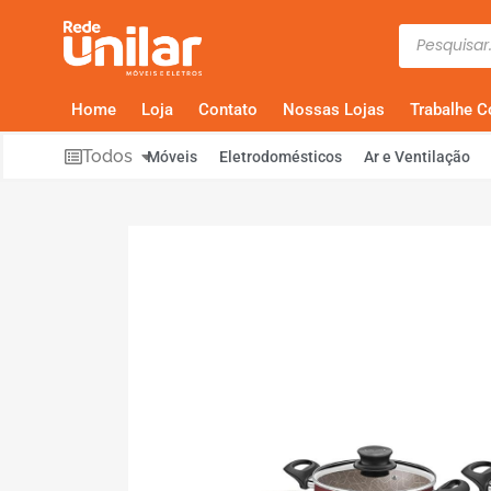
Home
Loja
Contato
Nossas Lojas
Trabalhe 
Todos
Móveis
Eletrodomésticos
Ar e Ventilação