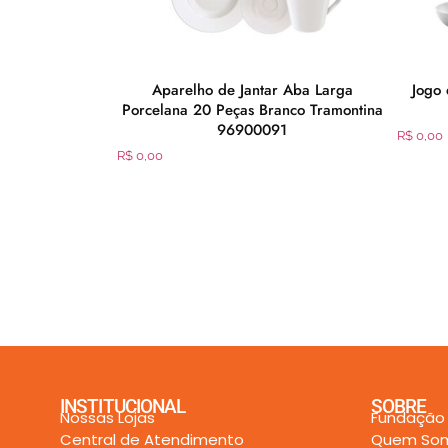
lux 4.5 Litros
Aparelho de Jantar Aba Larga
Jogo 
Porcelana 20 Peças Branco Tramontina
96900091
R$
0,00
R$
0,00
INSTITUCIONAL
SOBRE
Nossas Lojas
Fundação
Central de Atendimento
Quem So