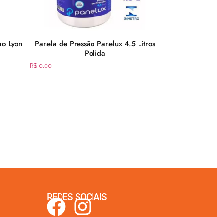
ao Lyon
Panela de Pressão Panelux 4.5 Litros
Aparelho d
Polida
Porcelana 20 P
R$
0,00
R$
0,00
REDES SOCIAIS