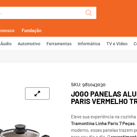
Olá, Faça Lo
Conosco
Fundação
Áudio
Automotivo
Ferramentas
Informática
TV e Vídeo
C
SKU:
981043030
JOGO PANELAS ALUM
PARIS VERMELHO T
Eleve sua experiência na cozinh
Tramontina Linha Paris 7 Peças
.
moderno, essas panelas trazem p
para seu dia a dia. O
revestimento