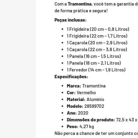
Com a
Tramontina
, você tem a garantia 
de forma prática e segura!
Peças inclusas:
1 Frigideira (20 cm – 0,8 Litros)
1 Frigideira (22 cm – 1,7 Litros)
1 Caçarola (20 cm – 2,9 Litros)
1 Caçarola (22 cm – 3,8 Litros)
1 Panela (16 cm – 1,5 Litros)
1 Panela (18 cm – 2,1 Litros)
1 Fervedor (14 cm – 1,9 Litros)
Especificações:
Marca:
Tramontina
Cor:
Vermelho
Material:
Alumínio
Modelo:
28599702
Ano:
2020
Dimensões do produto:
72,5 x 43 x
Peso:
4,27 kg
Não perca a chance de ter um conjunto c