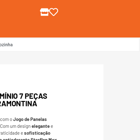
gin ou Cadastre-se
ozinha
ÍNIO 7 PEÇAS
RAMONTINA
a com o
Jogo de Panelas
 Com um design
elegante
e
raticidade e
sofisticação
 antiaderente Starflon Max