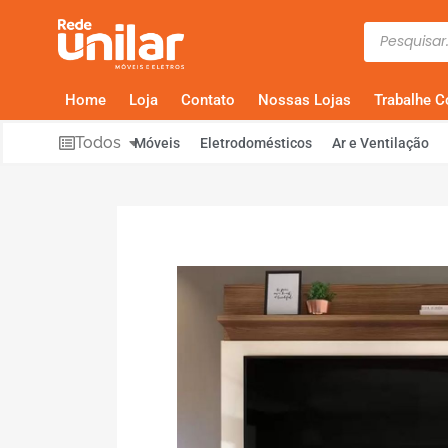
Home
Loja
Contato
Nossas Lojas
Trabalhe 
Todos
Móveis
Eletrodomésticos
Ar e Ventilação