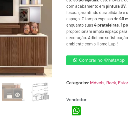
com acabamento em
pintura UV
,
fosco, garantindo durabilidade e 
espaço. O tampo espesso de
40 
enquanto suas
4 prateleiras
,
1 p
proporcionam amplo espaço para 
decoração. Adicione sofisticação
ambiente com o Home Lupi!
Comprar no WhatsApp
Categorias:
Móveis
,
Rack, Esta
Vendedor
WhatsApp