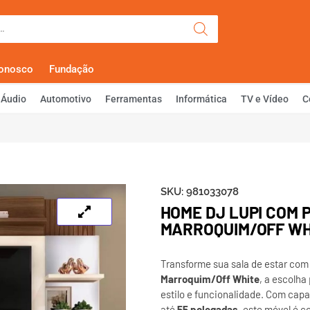
Olá, Faça Lo
Conosco
Fundação
Áudio
Automotivo
Ferramentas
Informática
TV e Vídeo
C
SKU:
981033078
HOME DJ LUPI COM 
MARROQUIM/OFF WH
Transforme sua sala de estar com
Marroquim/Off White
, a escolha
estilo e funcionalidade. Com cap
até
55 polegadas
, este móvel é 