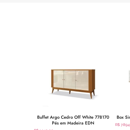
p Base Cinza
Buffet Argo Cedro Off White 778170
Box Si
68
Pés em Madeira EDN
R$
7.894