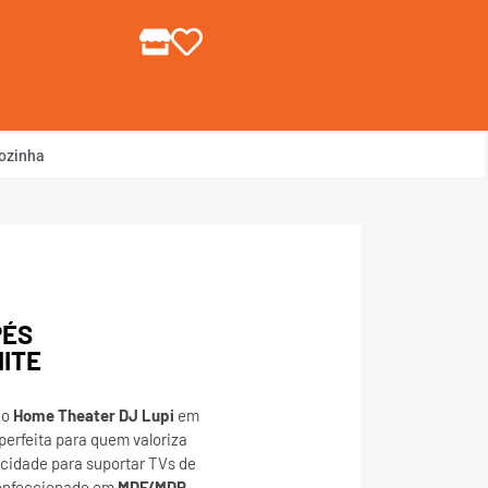
gin ou Cadastre-se
ozinha
PÉS
ITE
 o
Home Theater DJ Lupi
em
 perfeita para quem valoriza
acidade para suportar TVs de
confeccionado em
MDF/MDP