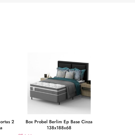
ortas 2
Box Probel Berlim Ep Base Cinza
Buffet Argo C
a
138x188x68
Pés e