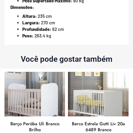
Peso Suportado Máximo:
90 kg
Dimensões:
Altura:
235 cm
Largura:
270 cm
Profundidade:
62 cm
Peso:
263,4 kg
Você pode gostar também
Berço Peróba Uli Branco
Berco Estrela Gutti Liv 20a
Brilho
6489 Branco