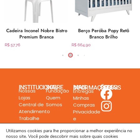
e
Cadeira Inconel Nobre Bistro
Berço Peróba Popy Retô
Premium Branca
Branco Brilho
R$
57,76
R$
664,90
INSTITUCIONAL
SOBRE
MAIS INFORMAÇÕES
REDES SOCIAIS
Nossas
Fundação
Entregas
Lojas
Quem
Minhas
Central de
Somos
Compras
Atendimento
Privacidade
Trabalhe
e
Conosco
Segurança
Utilizamos cookies para lhe proporcionar a melhor experiência no
nosso site. Você pode descobrir mais sobre quais cookies