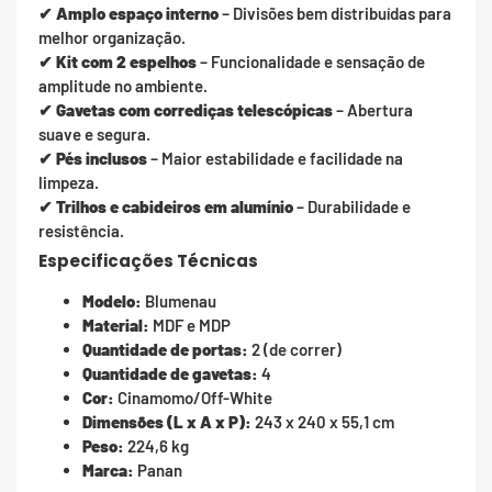
✔
Amplo espaço interno
– Divisões bem distribuídas para
melhor organização.
✔
Kit com 2 espelhos
– Funcionalidade e sensação de
amplitude no ambiente.
✔
Gavetas com corrediças telescópicas
– Abertura
suave e segura.
✔
Pés inclusos
– Maior estabilidade e facilidade na
limpeza.
✔
Trilhos e cabideiros em alumínio
– Durabilidade e
resistência.
Especificações Técnicas
Modelo:
Blumenau
Material:
MDF e MDP
Quantidade de portas:
2 (de correr)
Quantidade de gavetas:
4
Cor:
Cinamomo/Off-White
Dimensões (L x A x P):
243 x 240 x 55,1 cm
Peso:
224,6 kg
Marca:
Panan