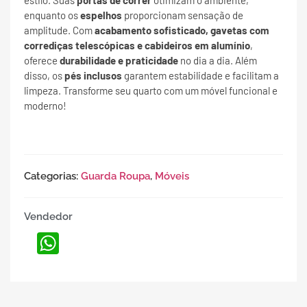
estilo. Suas
portas de correr
otimizam o ambiente,
enquanto os
espelhos
proporcionam sensação de
amplitude. Com
acabamento sofisticado, gavetas com
corrediças telescópicas e cabideiros em alumínio
,
oferece
durabilidade e praticidade
no dia a dia. Além
disso, os
pés inclusos
garantem estabilidade e facilitam a
limpeza. Transforme seu quarto com um móvel funcional e
moderno!
Categorias:
Guarda Roupa
,
Móveis
Vendedor
WhatsApp