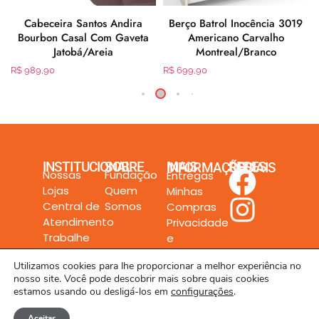
Cabeceira Santos Andira
Berço Batrol Inocência 3019
Bourbon Casal Com Gaveta
Americano Carvalho
Jatobá/Areia
Montreal/Branco
R$
989,90
R$
699,90
INSTITUCIONAL
SOBRE
MAIS INFORMAÇÕES
REDES SOCIAIS
Nossas
Fundação
Entregas
Lojas
Quem
Minhas
Central de
Somos
Compras
Atendimento
Privacidade
Trabalhe
e
Conosco
Segurança
Utilizamos cookies para lhe proporcionar a melhor experiência no
nosso site. Você pode descobrir mais sobre quais cookies
estamos usando ou desligá-los em
configurações
.
Aceitar