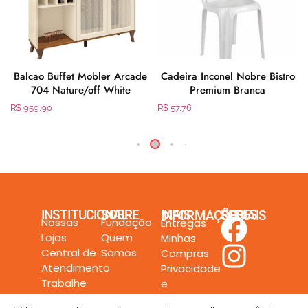
Balcao Buffet Mobler Arcade
Cadeira Inconel Nobre Bistro
704 Nature/off White
Premium Branca
R$
959,90
R$
57,76
INSTITUCIONAL
SOBRE
MAIS INFORMAÇÕES
REDES SOCIAIS
Nossas
Fundação
Entregas
Lojas
Quem
Minhas
Central de
Somos
Compras
Atendimento
Privacidade
Trabalhe
e
Conosco
Segurança