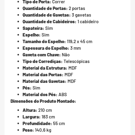
Tipo de Porta:
Correr
Quantidade de Portas:
2 portas
Quantidade de Gavetas:
3 gavetas
Quantidade de Cabideiros:
1 cabideiro
Sapateira:
Sim
Espelho:
Sim
Tamanho do Espelho:
119,2 x 45 cm
Espessura do Espelho:
3 mm
Gaveta com Chave:
Não
Tipo de Corrediças:
Telescópicas
Material da Estrutura:
MDF
Material das Portas:
MDF
Material das Gavetas:
MDF
Pés:
Sim
Material dos Pés:
ABS
Dimensões do Produto Montado:
Altura:
210 cm
Largura:
183 cm
Profundidade:
55 cm
Peso:
140,6 kg